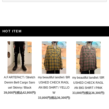
HOT ITEM
A.F ARTEFACT / Stretch
my beautiful landlet / BR
my beautiful landlet / BR
Denim Belt Cargo Saro
USHED CHECK RAGL
USHED CHECK RAGL
uel Skinny / Black
AN BIG SHIRT / YELLO
AN BIG SHIRT / PINK
39,000円(税込42,900円)
W
33,000円(税込36,300円)
33,000円(税込36,300円)