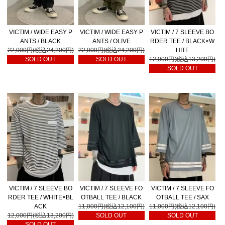
VICTIM / WIDE EASY P
VICTIM / WIDE EASY P
VICTIM / 7 SLEEVE BO
ANTS / BLACK
ANTS / OLIVE
RDER TEE / BLACK×W
22,000円(税込24,200円)
22,000円(税込24,200円)
HITE
SOLD OUT
SOLD OUT
12,000円(税込13,200円)
SOLD OUT
VICTIM / 7 SLEEVE BO
VICTIM / 7 SLEEVE FO
VICTIM / 7 SLEEVE FO
RDER TEE / WHITE×BL
OTBALL TEE / BLACK
OTBALL TEE / SAX
ACK
11,000円(税込12,100円)
11,000円(税込12,100円)
12,000円(税込13,200円)
SOLD OUT
SOLD OUT
SOLD OUT