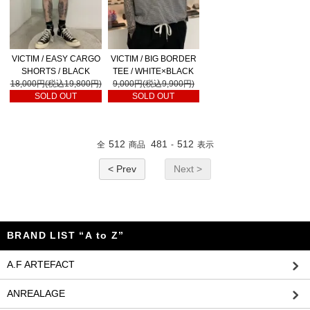
VICTIM / EASY CARGO
VICTIM / BIG BORDER
SHORTS / BLACK
TEE / WHITE×BLACK
18,000円(税込19,800円)
9,000円(税込9,900円)
SOLD OUT
SOLD OUT
512
481
512
全
商品
-
表示
< Prev
Next >
BRAND LIST “A to Z”
A.F ARTEFACT
ANREALAGE