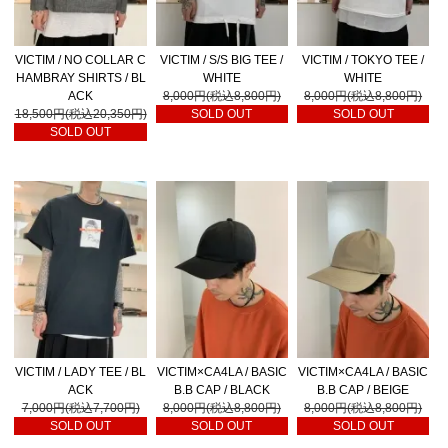
VICTIM / NO COLLAR C
VICTIM / S/S BIG TEE /
VICTIM / TOKYO TEE /
HAMBRAY SHIRTS / BL
WHITE
WHITE
ACK
8,000円(税込8,800円)
8,000円(税込8,800円)
18,500円(税込20,350円)
SOLD OUT
SOLD OUT
SOLD OUT
VICTIM / LADY TEE / BL
VICTIM×CA4LA / BASIC
VICTIM×CA4LA / BASIC
ACK
B.B CAP / BLACK
B.B CAP / BEIGE
7,000円(税込7,700円)
8,000円(税込8,800円)
8,000円(税込8,800円)
SOLD OUT
SOLD OUT
SOLD OUT