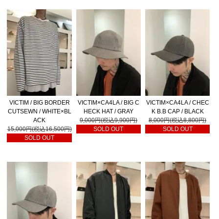
VICTIM / BIG BORDER
VICTIM×CA4LA / BIG C
VICTIM×CA4LA / CHEC
CUTSEWN / WHITE×BL
HECK HAT / GRAY
K B.B CAP / BLACK
ACK
9,000円(税込9,900円)
8,000円(税込8,800円)
15,000円(税込16,500円)
SOLD OUT
SOLD OUT
SOLD OUT