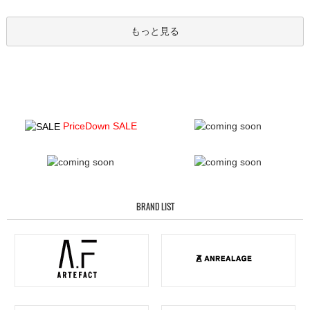
もっと見る
PriceDown SALE
BRAND LIST