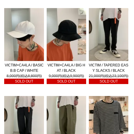
VICTIM×CA4LA / BASIC
VICTIM×CA4LA / BIG H
VICTIM / TAPERED EAS
B.B CAP / WHITE
AT / BLACK
Y SLACKS / BLACK
8,000円(税込8,800円)
9,000円(税込9,900円)
21,000円(税込23,100円)
SOLD OUT
SOLD OUT
SOLD OUT