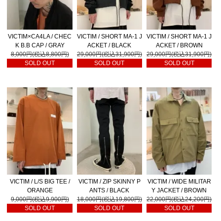
VICTIM×CA4LA / CHEC
VICTIM / SHORT MA-1 J
VICTIM / SHORT MA-1 J
K B.B CAP / GRAY
ACKET / BLACK
ACKET / BROWN
8,000円(税込8,800円)
29,000円(税込31,900円)
29,000円(税込31,900円)
SOLD OUT
SOLD OUT
SOLD OUT
VICTIM / L/S BIG TEE /
VICTIM / ZIP SKINNY P
VICTIM / WIDE MILITAR
ORANGE
ANTS / BLACK
Y JACKET / BROWN
9,000円(税込9,900円)
18,000円(税込19,800円)
22,000円(税込24,200円)
SOLD OUT
SOLD OUT
SOLD OUT