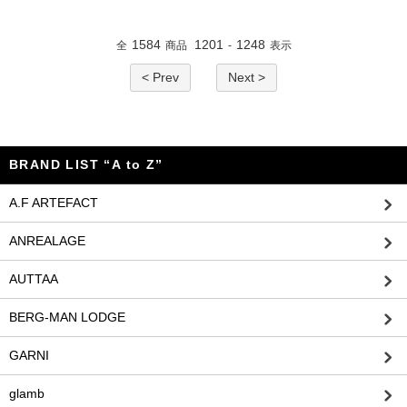
1584
1201
1248
全
商品
-
表示
< Prev
Next >
BRAND LIST “A to Z”
A.F ARTEFACT
ANREALAGE
AUTTAA
BERG-MAN LODGE
GARNI
glamb