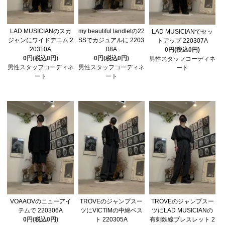
LAD MUSICIANのスカ
my beautiful landletの22
LAD MUSICIANでセッ
ジャンにワイドデニム 2
SSでカジュアルに 2203
トアップ 220307A
20310A
08A
0円(税込0円)
0円(税込0円)
0円(税込0円)
男性スタッフコーディネ
男性スタッフコーディネ
男性スタッフコーディネ
ート
ート
ート
VOAAOVのニューアイ
TROVEのジャンプスー
TROVEのジャンプスー
テムで 220306A
ツにVICTIMの中綿ベス
ツにLAD MUSICIANの
0円(税込0円)
ト 220305A
有刺鉄線ブレスレット 2