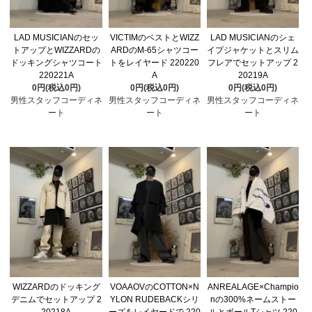
LAD MUSICIANのセッ
VICTIMのベストとWIZZ
LAD MUSICIANのシェ
トアップとWIZZARDの
ARDのM-65シャツコー
イプジャケットとスリム
ドッキングシャツコート
トをレイヤード 220220
フレアでセットアップ 2
220221A
A
20219A
0円(税込0円)
0円(税込0円)
0円(税込0円)
男性スタッフコーディネ
男性スタッフコーディネ
男性スタッフコーディネ
ート
ート
ート
WIZZARDのドッキング
VOAAOVのCOTTON×N
ANREALAGE×Champio
デニムでセットアップ 2
YLON RUDEBACKシリ
nの300%ネームストー
20218A
ーズをレイヤードで 220
ルとボールTシャツ 220