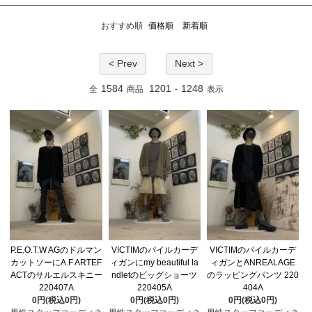
おすすめ順
価格順
新着順
< Prev
Next >
1584
1201
1248
全
商品
-
表示
P.E.O.T.W AGのドルマン
VICTIMのパイルカーデ
VICTIMのパイルカーデ
カットソーにA.F ARTEF
ィガンにmy beautiful la
ィガンとANREALAGE
ACTのサルエルスキニー
ndletのビッグショーツ
のラッピングパンツ 220
220407A
220405A
404A
0円(税込0円)
0円(税込0円)
0円(税込0円)