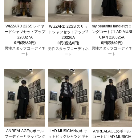
WIZZARD 22SS レイヤ
my beautiful landletのロ
WIZZARD 22SS スリッ
ードシャツセットアップ
ングコートにLAD MUSI
トシャツセットアップ 2
220327A
CIAN 220325A
20326A
0円(税込0円)
0円(税込0円)
0円(税込0円)
男性スタッフコーディネ
男性スタッフコーディネ
男性スタッフコーディネ
ート
ート
ート
ANREALAGEのボール
LAD MUSICIANのキャ
ANREALAGEのボール
フーディーとラッピング
ットビッグシャツとギャ
コートにLAD MUSICIA