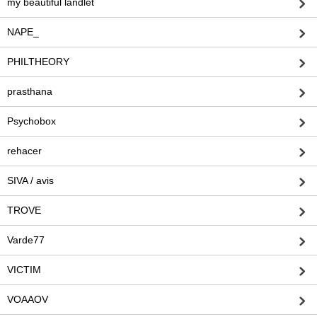
my beautiful landlet
NAPE_
PHILTHEORY
prasthana
Psychobox
rehacer
SIVA / avis
TROVE
Varde77
VICTIM
VOAAOV