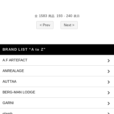
1583
193
240
全
商品
-
表示
< Prev
Next >
BRAND LIST “A to Z”
A.F ARTEFACT
ANREALAGE
AUTTAA
BERG-MAN LODGE
GARNI
glamb