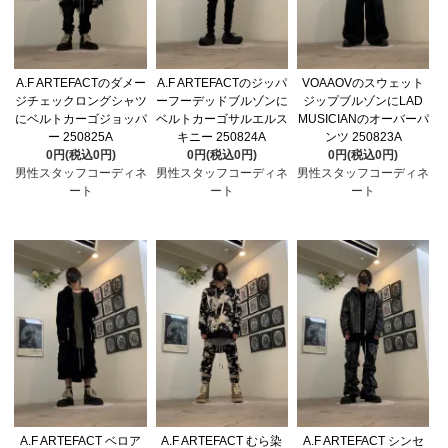
A.F ARTEFACTのダメー
A.F ARTEFACTのジッパ
VOAAOVのスウェット
ジチェックロングシャツ
ーフーデッドブルゾンに
ジップブルゾンにLAD
にベルトカーゴジョッパ
ベルトカーゴサルエルス
MUSICIANのオーバーパ
ー 250825A
キニー 250824A
ンツ 250823A
0円(税込0円)
0円(税込0円)
0円(税込0円)
男性スタッフコーディネ
男性スタッフコーディネ
男性スタッフコーディネ
ート
ート
ート
A.F ARTEFACT ベロア
A.F ARTEFACT むら染
A.F ARTEFACT シンセ