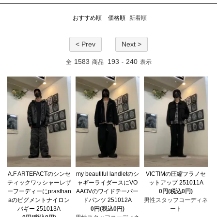
おすすめ順
価格順
新着順
< Prev
Next >
1583
193
240
全
商品
-
表示
A.F ARTEFACTのシンセ
my beautiful landletのシ
VICTIMの圧縮フラノセ
ティックワッシャーレザ
ャギーライダースにVO
ットアップ 251011A
ーフーディーにprasthan
AAOVのワイドテーパー
0円(税込0円)
aのピグメントナイロン
ドパンツ 251012A
男性スタッフコーディネ
バギー 251013A
0円(税込0円)
ート