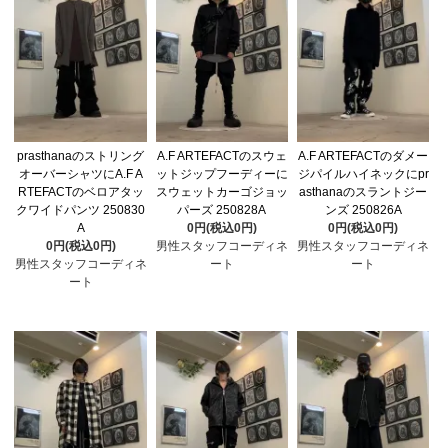
prasthanaのストリング
A.F ARTEFACTのスウェ
A.F ARTEFACTのダメー
オーバーシャツにA.F A
ットジップフーディーに
ジパイルハイネックにpr
RTEFACTのベロアタッ
スウェットカーゴジョッ
asthanaのスラントジー
クワイドパンツ 250830
パーズ 250828A
ンズ 250826A
A
0円(税込0円)
0円(税込0円)
0円(税込0円)
男性スタッフコーディネ
男性スタッフコーディネ
男性スタッフコーディネ
ート
ート
ート