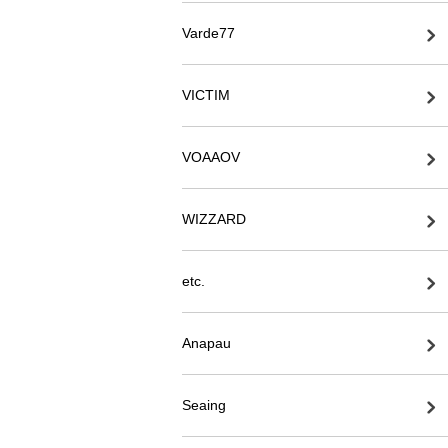
Varde77
VICTIM
VOAAOV
WIZZARD
etc.
Anapau
Seaing