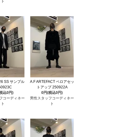
ト
a 26 SS サンプル
A.F ARTEFACT ベロアセッ
50923C
トアップ 250922A
(税込0円)
0円(税込0円)
フコーディネー
男性スタッフコーディネー
ト
ト