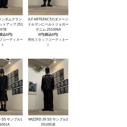
 ランダムクラン
A.F ARTEFACTのダメージ
トアップ 251
ドルマンにベルトジョガー
007B
デニム 251006A
(税込0円)
0円(税込0円)
フコーディネー
男性スタッフコーディネー
ト
ト
26 SS サンプル1
WIZZRD 26 SS サンプル2
1001A
251001B