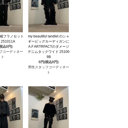
の圧縮フラノセット
my beautiful landlet のシャ
251011A
ギービッグカーディガンに
(税込0円)
A.F ARTRFACTのダメージ
フコーディネー
デニムタックワイド 25100
ト
9B
0円(税込0円)
男性スタッフコーディネー
ト