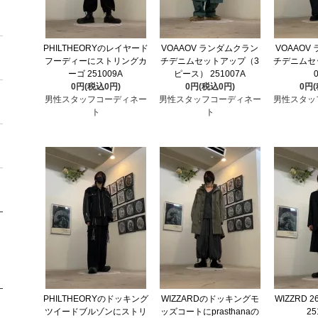
PHILTHEORYのレイヤード
VOAAOV ランダムクラン
VOAAOV
フーディーにストリングカ
チデニムセットアップ（3
チデニムセッ
ーゴ 251009A
ピース） 251007A
0円(税込0円)
0円(税込0円)
0円
男性スタッフコーディネー
男性スタッフコーディネー
男性スタッ
ト
ト
PHILTHEORYのドッキング
WIZZARDのドッキングモ
WIZZRD 
ツイードブルゾンにストリ
ッズコートにprasthanaの
25