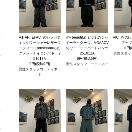
A.F ARTEFACTのシンセテ
my beautiful landletのシャ
VICTIM
ィックワッシャーレザーフ
ギーライダースにVOAAOV
アップ 
ーディーにprasthanaのピ
のワイドテーパードパンツ
0円
グメントナイロンバギー 2
251012A
男性スタッ
51013A
0円(税込0円)
0円(税込0円)
男性スタッフコーディネー
男性スタッフコーディネー
ト
ト