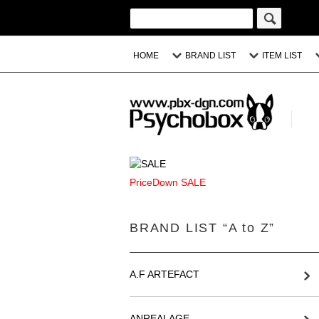
HOME
BRAND LIST
ITEM LIST
PriceDown SALE
BRAND LIST “A to Z”
A.F ARTEFACT
ANREALAGE