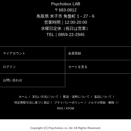
Psychobox LAB
〒683-0812
鳥取県 米子市 角盤町 1－27－6
営業時間｜12:00-20:00
水曜日定休（祝日は営業）
TEL｜0859-22-2945
マイアカウント
会員登録
ログイン
カートを見る
お問い合わせ
ホーム
/
支払い方法について
/
配送・送料について
/
返品について
/
特定商取引法に基づく表記
/
プライバシーポリシー
/
メルマガ登録・解除
/ /
RSS
/
ATOM
Copyright (C) Psychobox co.,ltd. All Rights Reserved.