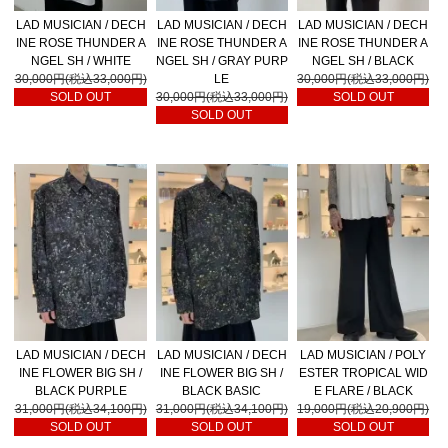
LAD MUSICIAN / DECH
LAD MUSICIAN / DECH
LAD MUSICIAN / DECH
INE ROSE THUNDER A
INE ROSE THUNDER A
INE ROSE THUNDER A
NGEL SH / WHITE
NGEL SH / GRAY PURP
NGEL SH / BLACK
30,000円(税込33,000円)
LE
30,000円(税込33,000円)
SOLD OUT
30,000円(税込33,000円)
SOLD OUT
SOLD OUT
LAD MUSICIAN / DECH
LAD MUSICIAN / DECH
LAD MUSICIAN / POLY
INE FLOWER BIG SH /
INE FLOWER BIG SH /
ESTER TROPICAL WID
BLACK PURPLE
BLACK BASIC
E FLARE / BLACK
31,000円(税込34,100円)
31,000円(税込34,100円)
19,000円(税込20,900円)
SOLD OUT
SOLD OUT
SOLD OUT