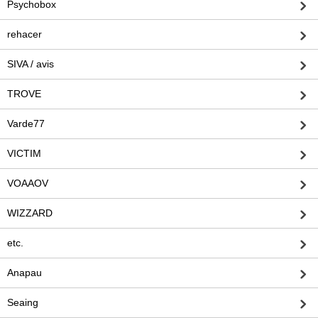
Psychobox
rehacer
SIVA / avis
TROVE
Varde77
VICTIM
VOAAOV
WIZZARD
etc.
Anapau
Seaing