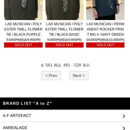
LAD MUSICIAN / POLY
LAD MUSICIAN / POLY
LAD MUSICIAN / PERM
ESTER TWILL FLOWER
ESTER TWILL FLOWER
ANENT ROCKER PRIN
TIE / BLACK PURPLE
TIE / BLACK BASIC
T BIG 4 / NAVY GREEN
9,000円(税込9,900円)
9,000円(税込9,900円)
10,000円(税込11,000円)
SOLD OUT
SOLD OUT
SOLD OUT
561
481
528
全
商品
-
表示
< Prev
Next >
BRAND LIST “A to Z”
A.F ARTEFACT
ANREALAGE