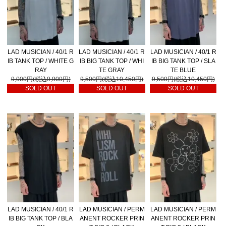
LAD MUSICIAN / 40/1 R
LAD MUSICIAN / 40/1 R
LAD MUSICIAN / 40/1 R
IB TANK TOP / WHITE G
IB BIG TANK TOP / WHI
IB BIG TANK TOP / SLA
RAY
TE GRAY
TE BLUE
9,000円(税込9,900円)
9,500円(税込10,450円)
9,500円(税込10,450円)
SOLD OUT
SOLD OUT
SOLD OUT
LAD MUSICIAN / 40/1 R
LAD MUSICIAN / PERM
LAD MUSICIAN / PERM
IB BIG TANK TOP / BLA
ANENT ROCKER PRIN
ANENT ROCKER PRIN