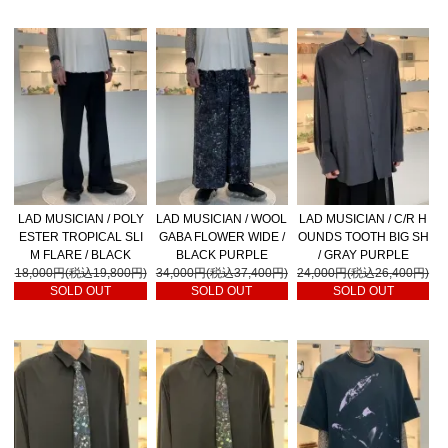
LAD MUSICIAN / POLY
LAD MUSICIAN / WOOL
LAD MUSICIAN / C/R H
ESTER TROPICAL SLI
GABA FLOWER WIDE /
OUNDS TOOTH BIG SH
M FLARE / BLACK
BLACK PURPLE
/ GRAY PURPLE
18,000円(税込19,800円)
34,000円(税込37,400円)
24,000円(税込26,400円)
SOLD OUT
SOLD OUT
SOLD OUT