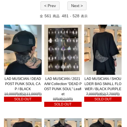
< Prev
Next >
561
481
528
全
商品
-
表示
LAD MUSICIAN / DEAD
LAD MUSICIAN / 2021
LAD MUSICIAN / SHOU
POST PUNK SOUL CA
A/W Collection “DEAD P
LDER BAG SMALL FLO
P / BLACK
OST PUNK SOUL” Leafl
WER / BLACK PURPLE
10,000円(税込11,000円)
et
7,000円(税込7,700円)
SOLD OUT
0円(税込0円)
SOLD OUT
SOLD OUT