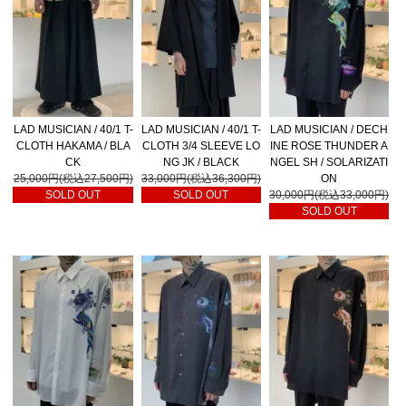
LAD MUSICIAN / 40/1 T-
LAD MUSICIAN / 40/1 T-
LAD MUSICIAN / DECH
CLOTH HAKAMA / BLA
CLOTH 3/4 SLEEVE LO
INE ROSE THUNDER A
CK
NG JK / BLACK
NGEL SH / SOLARIZATI
25,000円(税込27,500円)
33,000円(税込36,300円)
ON
SOLD OUT
SOLD OUT
30,000円(税込33,000円)
SOLD OUT