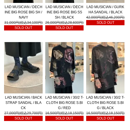
LAD MUSICIAN / DECH
LAD MUSICIAN / DECH
LAD MUSICIAN / GURK
INE BIG ROSE BIG SH /
INE BIG ROSE BIG SS
HA SANDAL / BLACK
NAVY
SH / BLACK
42,000円(税込46,200円)
31,000円(税込34,100円)
26,000円(税込28,600円)
SOLD OUT
SOLD OUT
SOLD OUT
LAD MUSICIAN / BACK
LAD MUSICIAN / 30/2 T-
LAD MUSICIAN / 30/2 T-
STRAP SANDAL / BLA
CLOTH BIG ROSE S.BI
CLOTH BIG ROSE S.BI
CK
G / RED
G / BLACK
27,000円(税込29,700円)
16,500円(税込18,150円)
16,500円(税込18,150円)
SOLD OUT
SOLD OUT
SOLD OUT