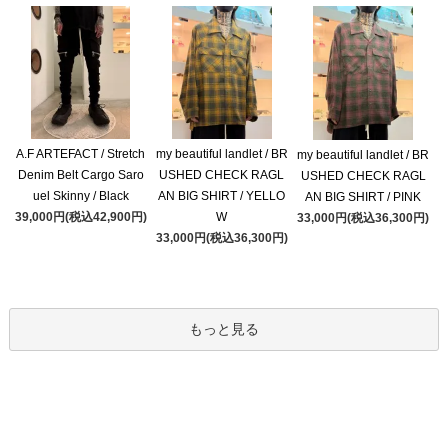
A.F ARTEFACT / Stretch
my beautiful landlet / BR
my beautiful landlet / BR
Denim Belt Cargo Saro
USHED CHECK RAGL
USHED CHECK RAGL
uel Skinny / Black
AN BIG SHIRT / YELLO
AN BIG SHIRT / PINK
39,000円(税込42,900円)
W
33,000円(税込36,300円)
33,000円(税込36,300円)
もっと見る