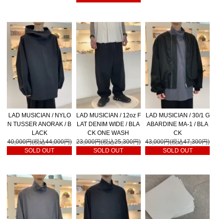
LAD MUSICIAN / NYLO
LAD MUSICIAN / 12oz F
LAD MUSICIAN / 30/1 G
N TUSSER ANORAK / B
LAT DENIM WIDE / BLA
ABARDINE MA-1 / BLA
LACK
CK ONE WASH
CK
40,000円(税込44,000円)
23,000円(税込25,300円)
43,000円(税込47,300円)
SOLD OUT
SOLD OUT
SOLD OUT