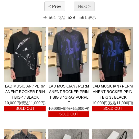
< Prev
Next >
561
529
561
全
商品
-
表示
LAD MUSICIAN / PERM
LAD MUSICIAN / PERM
LAD MUSICIAN / PERM
ANENT ROCKER PRIN
ANENT ROCKER PRIN
ANENT ROCKER PRIN
T BIG 4 / BLACK
T BIG 3 / GRAY PURPL
T BIG 3 / BLACK
10,000円(税込11,000円)
E
10,000円(税込11,000円)
SOLD OUT
10,000円(税込11,000円)
SOLD OUT
SOLD OUT