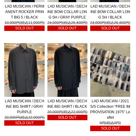
LAD MUSICIAN / PERM
LAD MUSICIAN / DECH
LAD MUSICIAN / DECH
ANENT ROCKER PRIN
INE BOW COLLAR LON
INE BOW COLLAR LON
T BIG 5 / BLACK
G SH / GRAY PURPLE
G SH / BLACK
10,000円(税込11,000円)
24,000円(税込26,400円)
24,000円(税込26,400円)
SOLD OUT
SOLD OUT
SOLD OUT
LAD MUSICIAN / DECH
LAD MUSICIAN / DECH
LAD MUSICIAN / 2021
INE BIG SHIRT / GRAY
INE BIG SHIRT / BLACK
S/S Collection “FREE IM
PURPLE
20,000円(税込22,000円)
PROVISATION 1975” Le
20,000円(税込22,000円)
SOLD OUT
aflet
SOLD OUT
0円(税込0円)
SOLD OUT