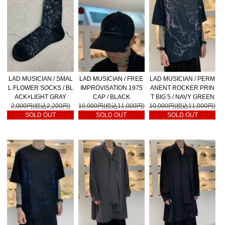
LAD MUSICIAN / SMAL
LAD MUSICIAN / FREE
LAD MUSICIAN / PERM
L FLOWER SOCKS / BL
IMPROVISATION 1975
ANENT ROCKER PRIN
ACK×LIGHT GRAY
CAP / BLACK
T BIG 5 / NAVY GREEN
2,000円(税込2,200円)
10,000円(税込11,000円)
10,000円(税込11,000円)
SOLD OUT
SOLD OUT
SOLD OUT