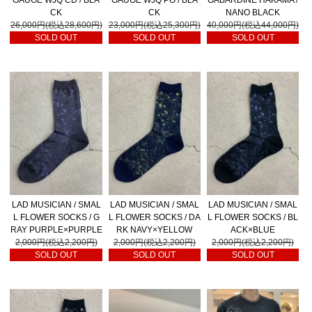
CK
CK
NANO BLACK
26,000円(税込28,600円)
23,000円(税込25,300円)
40,000円(税込44,000円)
SOLD OUT
SOLD OUT
SOLD OUT
LAD MUSICIAN / SMAL
LAD MUSICIAN / SMAL
LAD MUSICIAN / SMAL
L FLOWER SOCKS / G
L FLOWER SOCKS / DA
L FLOWER SOCKS / BL
RAY PURPLE×PURPLE
RK NAVY×YELLOW
ACK×BLUE
2,000円(税込2,200円)
2,000円(税込2,200円)
2,000円(税込2,200円)
SOLD OUT
SOLD OUT
SOLD OUT