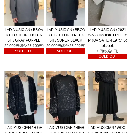
LAD MUSICIAN / BROA
LAD MUSICIAN / BROA
LAD MUSICIAN / 2021
D CLOTH HIGH NECK
D CLOTH HIGH NECK
S/S Collection “FREE IM
SH / GRAY PURPLE
SH / SUPER BLACK
PROVISATION 1975” Lo
26,000円(税込28,600円)
26,000円(税込28,600円)
okbook
SOLD OUT
SOLD OUT
0円(税込0円)
SOLD OUT
LAD MUSICIAN / HIGH
LAD MUSICIAN / HIGH
LAD MUSICIAN / WOOL
GAUGE WJQ CD / BLA
GAUGE WJQ PO / BLA
GABARDINE HAKAMA /