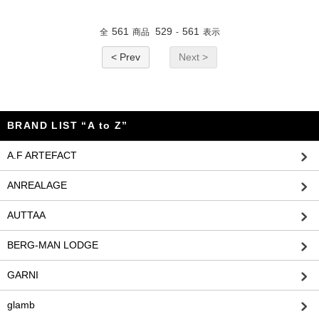
561
529
561
全
商品
-
表示
< Prev
Next >
BRAND LIST “A to Z”
A.F ARTEFACT
ANREALAGE
AUTTAA
BERG-MAN LODGE
GARNI
glamb