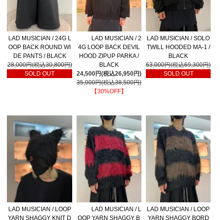
LAD MUSICIAN / 24G L
LAD MUSICIAN / 2
LAD MUSICIAN / SOLO
OOP BACK ROUND WI
4G LOOP BACK DEVIL
TWILL HOODED MA-1 /
DE PANTS / BLACK
HOOD ZIPUP PARKA /
BLACK
28,000円(税込30,800円)
BLACK
63,000円(税込69,300円)
SOLD OUT
24,500円(税込26,950円)
SOLD OUT
35,000円(税込38,500円)
【30%OFF】
LAD MUSICIAN / LOOP
LAD MUSICIAN / L
LAD MUSICIAN / LOOP
YARN SHAGGY KNIT D
OOP YARN SHAGGY B
YARN SHAGGY BORD