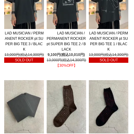
LAD MUSICIAN / PERM
LAD MUSICIAN /
LAD MUSICIAN / PERM
ANENT ROCKER pt SU
PERMANENT ROCKER
ANENT ROCKER pt SU
PER BIG TEE 3 / BLAC
pt SUPER BIG TEE 2 / B
PER BIG TEE 1 / BLAC
K
LACK
K
13,000円(税込14,300円)
9,100円(税込10,010円)
13,000円(税込14,300円)
SOLD OUT
13,000円(税込14,300円)
SOLD OUT
【30%OFF】