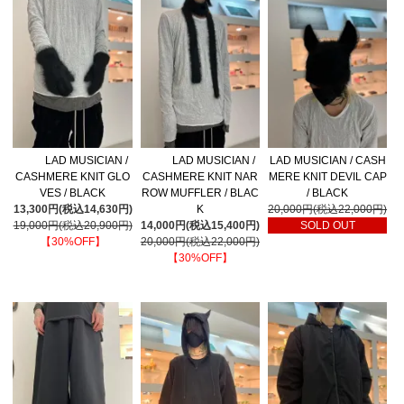
LAD MUSICIAN /
LAD MUSICIAN /
LAD MUSICIAN / CASH
CASHMERE KNIT GLO
CASHMERE KNIT NAR
MERE KNIT DEVIL CAP
VES / BLACK
ROW MUFFLER / BLAC
/ BLACK
13,300円(税込14,630円)
K
20,000円(税込22,000円)
19,000円(税込20,900円)
14,000円(税込15,400円)
SOLD OUT
【30%OFF】
20,000円(税込22,000円)
【30%OFF】