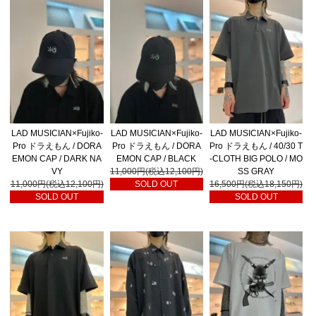
LAD MUSICIAN×Fujiko-
LAD MUSICIAN×Fujiko-
LAD MUSICIAN×Fujiko-
Pro ドラえもん / DORA
Pro ドラえもん / DORA
Pro ドラえもん / 40/30 T
EMON CAP / DARK NA
EMON CAP / BLACK
-CLOTH BIG POLO / MO
VY
11,000円(税込12,100円)
SS GRAY
11,000円(税込12,100円)
SOLD OUT
16,500円(税込18,150円)
SOLD OUT
SOLD OUT