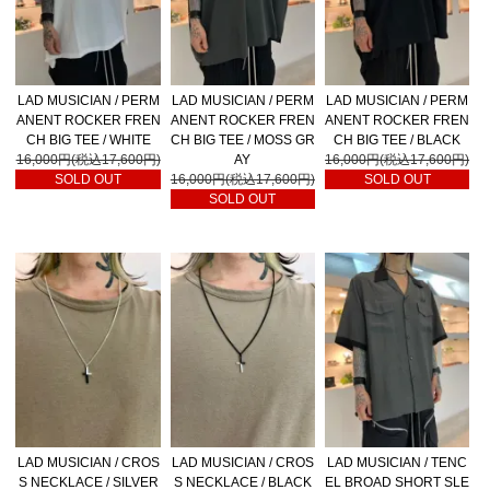
LAD MUSICIAN / PERM
LAD MUSICIAN / PERM
LAD MUSICIAN / PERM
ANENT ROCKER FREN
ANENT ROCKER FREN
ANENT ROCKER FREN
CH BIG TEE / WHITE
CH BIG TEE / MOSS GR
CH BIG TEE / BLACK
16,000円(税込17,600円)
AY
16,000円(税込17,600円)
SOLD OUT
16,000円(税込17,600円)
SOLD OUT
SOLD OUT
LAD MUSICIAN / CROS
LAD MUSICIAN / CROS
LAD MUSICIAN / TENC
S NECKLACE / SILVER
S NECKLACE / BLACK
EL BROAD SHORT SLE