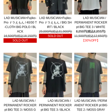
LAD MUSICIAN×Fujiko-
LAD MUSICIAN×Fujiko-
LAD MUSICIAN /
Pro ドラえもん / 40/30 T
Pro ドラえもん / BIG SH
PERMANENT ROCKER
-CLOTH BIG POLO / BL
IRT / BLACK
pt BIG TEE 3 / WHITE
ACK
29,000円(税込31,900円)
8,050円(税込8,855円)
16,500円(税込18,150円)
SOLD OUT
11,500円(税込12,650円)
SOLD OUT
【30%OFF】
LAD MUSICIAN /
LAD MUSICIAN /
LAD MUSICIAN / PERM
PERMANENT ROCKER
PERMANENT ROCKER
ANENT ROCKER pt BIG
pt BIG TEE 3 / MOSS G
pt BIG TEE 3 / BLACK
TEE 2 / MOSS GRAY