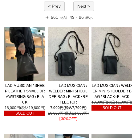
< Prev
Next >
561
49
96
全
商品
-
表示
LAD MUSICIAN / SHEE
LAD MUSICIAN /
LAD MUSICIAN / WELD
P LEATHER SMALL DR
WELDER MINI SHOUL
ER MINI SHOULDER B
AWSTRING BAG / BLA
DER BAG / BLACK×RE
AG / BLACK×BLACK
CK
FLECTOR
10,000円(税込11,000円)
18,000円(税込19,800円)
7,000円(税込7,700円)
SOLD OUT
SOLD OUT
10,000円(税込11,000円)
【30%OFF】