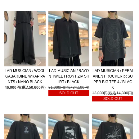
LAD MUSICIAN / WOOL
LAD MUSICIAN / RAYO
LAD MUSICIAN / PERM
GABARDINE WRAP PA
N TWILL FRONT ZIP SH
ANENT ROCKER pt SU
NTS / NANO BLACK
IRT / BLACK
PER BIG TEE 4 / BLAC
46,000円(税込50,600円)
31,000円(税込34,100円)
K
SOLD OUT
13,000円(税込14,300円)
SOLD OUT