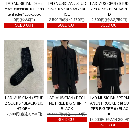
LAD MUSICIAN / 2025
LAD MUSICIAN / STUD
LAD MUSICIAN / STUD
AW Collection “Kinderto
Z SOCKS / BROWN×BE
Z SOCKS / BLACK×RE
tenlieder” Lookbook
IGE
D
0円(税込0円)
2,500円(税込2,750円)
2,500円(税込2,750円)
SOLD OUT
SOLD OUT
SOLD OUT
LAD MUSICIAN / STUD
LAD MUSICIAN / DECH
LAD MUSICIAN / PERM
Z SOCKS / BLACK×LIG
INE FRILL BIG SHIRT /
ANENT ROCKER pt SU
HT GRAY
BLACK
PER BIG TEE 6 / BLAC
2,500円(税込2,750円)
28,000円(税込30,800円)
K
SOLD OUT
13,000円(税込14,300円)
SOLD OUT