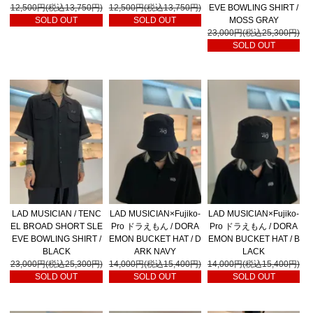
12,500円(税込13,750円)
12,500円(税込13,750円)
EVE BOWLING SHIRT /
SOLD OUT
SOLD OUT
MOSS GRAY
23,000円(税込25,300円)
SOLD OUT
LAD MUSICIAN / TENC
LAD MUSICIAN×Fujiko-
LAD MUSICIAN×Fujiko-
EL BROAD SHORT SLE
Pro ドラえもん / DORA
Pro ドラえもん / DORA
EVE BOWLING SHIRT /
EMON BUCKET HAT / D
EMON BUCKET HAT / B
BLACK
ARK NAVY
LACK
23,000円(税込25,300円)
14,000円(税込15,400円)
14,000円(税込15,400円)
SOLD OUT
SOLD OUT
SOLD OUT