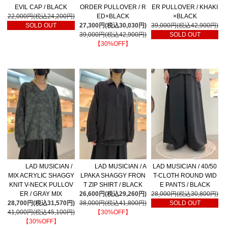
EVIL CAP / BLACK
ORDER PULLOVER / R
ER PULLOVER / KHAKI
22,000円(税込24,200円)
ED×BLACK
×BLACK
SOLD OUT
27,300円(税込30,030円)
39,000円(税込42,900円)
39,000円(税込42,900円)
SOLD OUT
【30%OFF】
LAD MUSICIAN /
LAD MUSICIAN / A
LAD MUSICIAN / 40/50
MIX ACRYLIC SHAGGY
LPAKA SHAGGY FRON
T-CLOTH ROUND WID
KNIT V-NECK PULLOV
T ZIP SHIRT / BLACK
E PANTS / BLACK
ER / GRAY MIX
26,600円(税込29,260円)
28,000円(税込30,800円)
28,700円(税込31,570円)
38,000円(税込41,800円)
SOLD OUT
41,000円(税込45,100円)
【30%OFF】
【30%OFF】