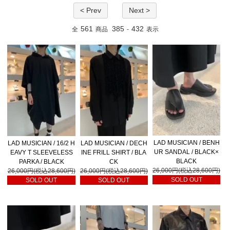
< Prev
Next >
561
385
432
全
商品
-
表示
LAD MUSICIAN / BENH
LAD MUSICIAN / 16/2 H
LAD MUSICIAN / DECH
UR SANDAL / BLACK×
EAVY T SLEEVELESS
INE FRILL SHIRT / BLA
BLACK
PARKA / BLACK
CK
26,000円(税込28,600円)
26,000円(税込28,600円)
26,000円(税込28,600円)
SOLD OUT
SOLD OUT
SOLD OUT