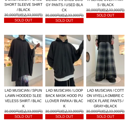
SHORT SLEEVE SHIRT
GY PANTS / USED BLA
S / BLACK
/ BLACK
CK
30,000円(税込33,000円)
30,000円(税込33,000円)
30,000円(税込33,000円)
SOLD OUT
SOLD OUT
SOLD OUT
LAD MUSICIAN / SPUN
LAD MUSICIAN / LOOP
LAD MUSICIAN / COTT
LAWN HOODED SLEE
BACK MASK HOOD PU
ON VIYELLA OMBRE C
VELESS SHIRT / BLAC
LLOVER PARKA / BLAC
HECK FLARE PANTS /
K
K
GRAY×BLACK
30,000円(税込33,000円)
30,000円(税込33,000円)
30,000円(税込33,000円)
SOLD OUT
SOLD OUT
SOLD OUT