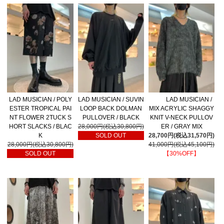
LAD MUSICIAN / POLY
LAD MUSICIAN / SUVIN
LAD MUSICIAN /
ESTER TROPICAL PAI
LOOP BACK DOLMAN
MIX ACRYLIC SHAGGY
NT FLOWER 2TUCK S
PULLOVER / BLACK
KNIT V-NECK PULLOV
HORT SLACKS / BLAC
28,000円(税込30,800円)
ER / GRAY MIX
K
SOLD OUT
28,700円(税込31,570円)
28,000円(税込30,800円)
41,000円(税込45,100円)
SOLD OUT
【30%OFF】