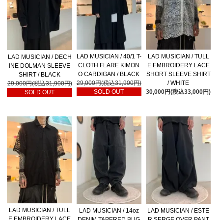
LAD MUSICIAN / 40/1 T-
LAD MUSICIAN / TULL
LAD MUSICIAN / DECH
CLOTH FLARE KIMON
E EMBROIDERY LACE
INE DOLMAN SLEEVE
O CARDIGAN / BLACK
SHORT SLEEVE SHIRT
SHIRT / BLACK
29,000円(税込31,900円)
/ WHITE
29,000円(税込31,900円)
SOLD OUT
30,000円(税込33,000円)
SOLD OUT
LAD MUSICIAN / TULL
LAD MUSICIAN / 14oz
LAD MUSICIAN / ESTE
E EMBROIDERY LACE
DENIM TAPERED BUG
R SERGE OVER PANT