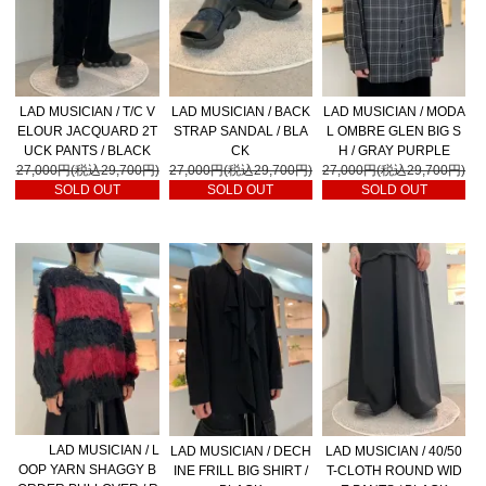
LAD MUSICIAN / T/C V
LAD MUSICIAN / BACK
LAD MUSICIAN / MODA
ELOUR JACQUARD 2T
STRAP SANDAL / BLA
L OMBRE GLEN BIG S
UCK PANTS / BLACK
CK
H / GRAY PURPLE
27,000円(税込29,700円)
27,000円(税込29,700円)
27,000円(税込29,700円)
SOLD OUT
SOLD OUT
SOLD OUT
LAD MUSICIAN / L
LAD MUSICIAN / DECH
LAD MUSICIAN / 40/50
OOP YARN SHAGGY B
INE FRILL BIG SHIRT /
T-CLOTH ROUND WID