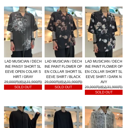
LAD MUSICIAN / DECH
LAD MUSICIAN / DECH
LAD MUSICIAN / DECH
INE PANSY SHORT SL
INE PAINT FLOWER OP
INE PAINT FLOWER OP
EEVE OPEN COLAR S
EN COLLAR SHORT SL
EN COLLAR SHORT SL
HIRT / GRAY
EEVE SHIRT / BLACK
EEVE SHIRT / DARK N
29,000円(税込31,900円)
29,000円(税込31,900円)
AVY
SOLD OUT
SOLD OUT
29,000円(税込31,900円)
SOLD OUT