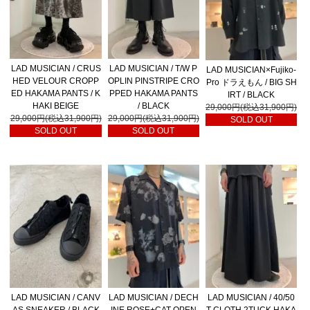
LAD MUSICIAN / CRUS
LAD MUSICIAN / T/W P
LAD MUSICIAN×Fujiko-
HED VELOUR CROPP
OPLIN PINSTRIPE CRO
Pro ドラえもん / BIG SH
ED HAKAMA PANTS / K
PPED HAKAMA PANTS
IRT / BLACK
HAKI BEIGE
/ BLACK
29,000円(税込31,900円)
29,000円(税込31,900円)
29,000円(税込31,900円)
SOLD OUT
SOLD OUT
SOLD OUT
LAD MUSICIAN / CANV
LAD MUSICIAN / DECH
LAD MUSICIAN / 40/50