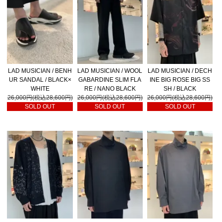
LAD MUSICIAN / BENH
LAD MUSICIAN / WOOL
LAD MUSICIAN / DECH
UR SANDAL / BLACK×
GABARDINE SLIM FLA
INE BIG ROSE BIG SS
WHITE
RE / NANO BLACK
SH / BLACK
26,000円(税込28,600円)
26,000円(税込28,600円)
26,000円(税込28,600円)
SOLD OUT
SOLD OUT
SOLD OUT