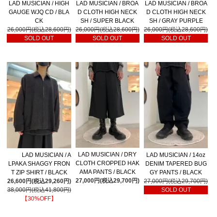
LAD MUSICIAN / HIGH
LAD MUSICIAN / BROA
LAD MUSICIAN / BROA
GAUGE WJQ CD / BLA
D CLOTH HIGH NECK
D CLOTH HIGH NECK
CK
SH / SUPER BLACK
SH / GRAY PURPLE
26,000円(税込28,600円)
26,000円(税込28,600円)
26,000円(税込28,600円)
SOLD OUT
SOLD OUT
SOLD OUT
LAD MUSICIAN / DRY
LAD MUSICIAN / A
LAD MUSICIAN / 14oz
CLOTH CROPPED HAK
LPAKA SHAGGY FRON
DENIM TAPERED BUG
AMA PANTS / BLACK
T ZIP SHIRT / BLACK
GY PANTS / BLACK
27,000円(税込29,700円)
26,600円(税込29,260円)
27,000円(税込29,700円)
38,000円(税込41,800円)
SOLD OUT
【30%OFF】