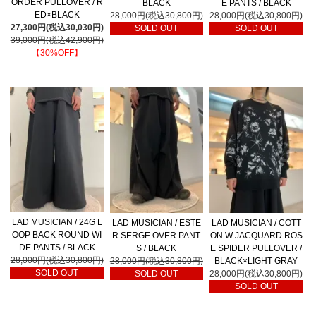
ORDER PULLOVER / R
BLACK
E PANTS / BLACK
ED×BLACK
28,000円(税込30,800円)
28,000円(税込30,800円)
27,300円(税込30,030円)
SOLD OUT
SOLD OUT
39,000円(税込42,900円)
【30%OFF】
LAD MUSICIAN / 24G L
LAD MUSICIAN / ESTE
LAD MUSICIAN / COTT
OOP BACK ROUND WI
R SERGE OVER PANT
ON W JACQUARD ROS
DE PANTS / BLACK
S / BLACK
E SPIDER PULLOVER /
28,000円(税込30,800円)
28,000円(税込30,800円)
BLACK×LIGHT GRAY
SOLD OUT
SOLD OUT
28,000円(税込30,800円)
SOLD OUT