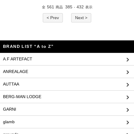
561
385
432
全
商品
-
表示
< Prev
Next >
BRAND LIST “A to Z”
A.F ARTEFACT
ANREALAGE
AUTTAA
BERG-MAN LODGE
GARNI
glamb