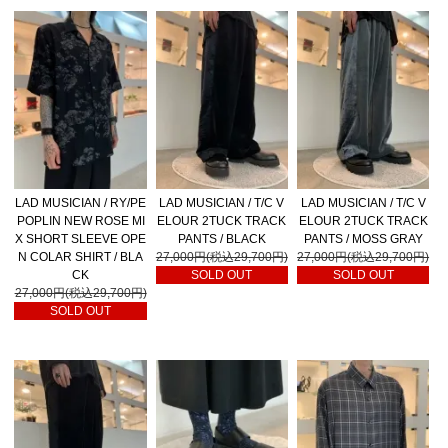
LAD MUSICIAN / RY/PE
LAD MUSICIAN / T/C V
LAD MUSICIAN / T/C V
POPLIN NEW ROSE MI
ELOUR 2TUCK TRACK
ELOUR 2TUCK TRACK
X SHORT SLEEVE OPE
PANTS / BLACK
PANTS / MOSS GRAY
N COLAR SHIRT / BLA
27,000円(税込29,700円)
27,000円(税込29,700円)
CK
SOLD OUT
SOLD OUT
27,000円(税込29,700円)
SOLD OUT