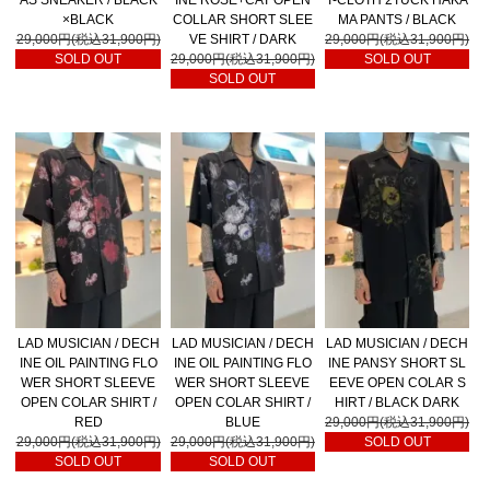
AS SNEAKER / BLACK
INE ROSE+CAT OPEN
T-CLOTH 2TUCK HAKA
×BLACK
COLLAR SHORT SLEE
MA PANTS / BLACK
29,000円(税込31,900円)
VE SHIRT / DARK
29,000円(税込31,900円)
SOLD OUT
29,000円(税込31,900円)
SOLD OUT
SOLD OUT
LAD MUSICIAN / DECH
LAD MUSICIAN / DECH
LAD MUSICIAN / DECH
INE OIL PAINTING FLO
INE OIL PAINTING FLO
INE PANSY SHORT SL
WER SHORT SLEEVE
WER SHORT SLEEVE
EEVE OPEN COLAR S
OPEN COLAR SHIRT /
OPEN COLAR SHIRT /
HIRT / BLACK DARK
RED
BLUE
29,000円(税込31,900円)
29,000円(税込31,900円)
29,000円(税込31,900円)
SOLD OUT
SOLD OUT
SOLD OUT