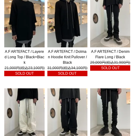
A.F ARTEFACT / Layere
A.F ARTEFACT / Dolma
A.F ARTEFACT / Denim
d Long Top / Black×Blac
n Hoodie Knit Pullover /
Flare Long / Black
k
Black
29,000円(税込31,900円)
21,000円(税込23,100円)
31,000円(税込34,100円)
SOLD OUT
SOLD OUT
SOLD OUT