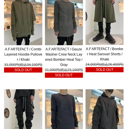
A.F ARTEFACT / Bombe
A.F ARTEFACT / Combi
A.F ARTEFACT / Gauze
r Heat Sarouel Shorts /
Layered Hoodie Pullove
Washer Crew Neck Lay
Khaki
r / Khaki
ered Bomber Heat Top /
24,000円(税込26,400円)
31,000円(税込34,100円)
Gray
SOLD OUT
SOLD OUT
21,000円(税込23,100円)
SOLD OUT