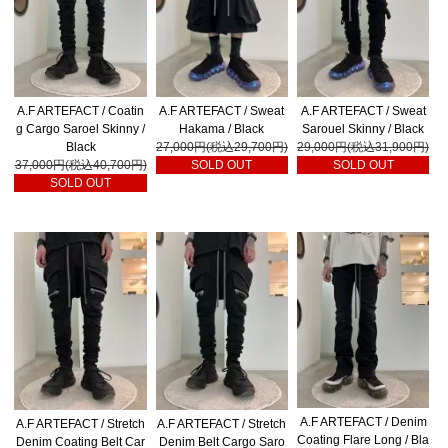
A.F ARTEFACT / Coatin
A.F ARTEFACT / Sweat
A.F ARTEFACT / Sweat
g Cargo Saroel Skinny /
Hakama / Black
Sarouel Skinny / Black
Black
27,000円(税込29,700円)
29,000円(税込31,900円)
37,000円(税込40,700円)
SOLD OUT
SOLD OUT
SOLD OUT
A.F ARTEFACT / Denim
A.F ARTEFACT / Stretch
A.F ARTEFACT / Stretch
Coating Flare Long / Bla
Denim Coating Belt Car
Denim Belt Cargo Saro