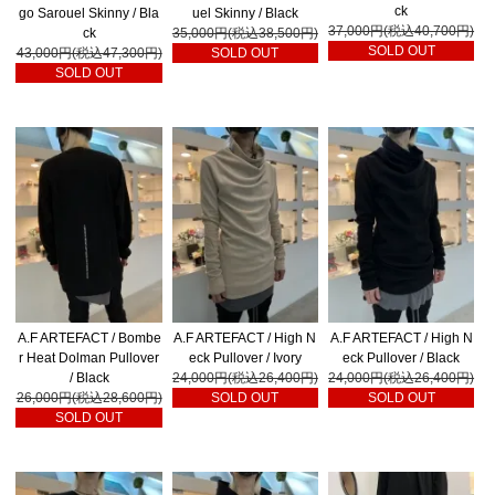
ck
go Sarouel Skinny / Bla
uel Skinny / Black
37,000円(税込40,700円)
ck
35,000円(税込38,500円)
SOLD OUT
43,000円(税込47,300円)
SOLD OUT
SOLD OUT
A.F ARTEFACT / Bombe
A.F ARTEFACT / High N
A.F ARTEFACT / High N
r Heat Dolman Pullover
eck Pullover / Ivory
eck Pullover / Black
/ Black
24,000円(税込26,400円)
24,000円(税込26,400円)
26,000円(税込28,600円)
SOLD OUT
SOLD OUT
SOLD OUT