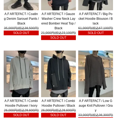
A.F ARTEFACT / Coatin
A.F ARTEFACT / Gauze
A.F ARTEFACT / Big Po
g Denim Sarouel Pants /
Washer Crew Neck Lay
cket Hoodie Blouson / B
Black
ered Bomber Heat Top /
lack
35,000円(税込38,500円)
Black
61,000円(税込67,100円)
SOLD OUT
21,000円(税込23,100円)
SOLD OUT
SOLD OUT
A.F ARTEFACT / Combi
A.F ARTEFACT / Combi
A.F ARTEFACT / Low G
Hoodie Pullover / Ivory
Hoodie Pullover / Black
auge Knit Pullover / Gra
26,000円(税込28,600円)
26,000円(税込28,600円)
y
SOLD OUT
SOLD OUT
33,000円(税込36,300円)