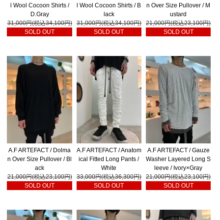
l Wool Cocoon Shirts /
l Wool Cocoon Shirts / B
n Over Size Pullover / M
D.Gray
lack
ustard
31,000円(税込34,100円)
31,000円(税込34,100円)
21,000円(税込23,100円)
SOLD OUT
SOLD OUT
SOLD OUT
A.F ARTEFACT / Dolma
A.F ARTEFACT / Anatom
A.F ARTEFACT / Gauze
n Over Size Pullover / Bl
ical Fitted Long Pants /
Washer Layered Long S
ack
White
leeve / Ivory×Gray
21,000円(税込23,100円)
33,000円(税込36,300円)
21,000円(税込23,100円)
SOLD OUT
SOLD OUT
SOLD OUT