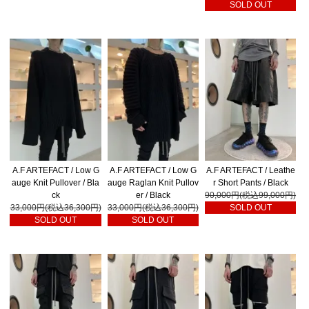
SOLD OUT
A.F ARTEFACT / Low G
A.F ARTEFACT / Low G
A.F ARTEFACT / Leathe
auge Knit Pullover / Bla
auge Raglan Knit Pullov
r Short Pants / Black
ck
er / Black
90,000円(税込99,000円)
33,000円(税込36,300円)
33,000円(税込36,300円)
SOLD OUT
SOLD OUT
SOLD OUT