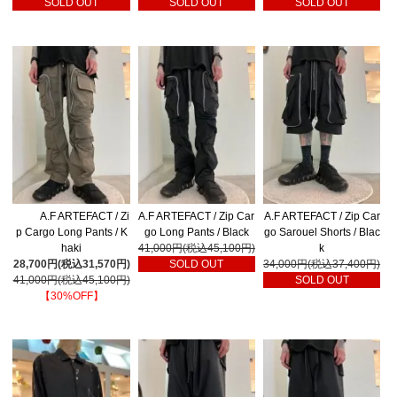
SOLD OUT
SOLD OUT
SOLD OUT
A.F ARTEFACT / Zi
A.F ARTEFACT / Zip Car
A.F ARTEFACT / Zip Car
p Cargo Long Pants / K
go Long Pants / Black
go Sarouel Shorts / Blac
haki
41,000円(税込45,100円)
k
28,700円(税込31,570円)
SOLD OUT
34,000円(税込37,400円)
41,000円(税込45,100円)
SOLD OUT
【30%OFF】