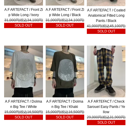
A.F ARTEFACT / Front Zi
A.F ARTEFACT / Front Zi
A.F ARTEFACT / Coated
p Wide Long / Ivory
p Wide Long / Black
Anatomical Fitted Long
31,000円(税込34,100円)
31,000円(税込34,100円)
Pants / Black
SOLD OUT
SOLD OUT
41,000円(税込45,100円)
SOLD OUT
A.F ARTEFACT / Dolma
A.F ARTEFACT / Dolma
A.F ARTEFACT / Check
n Big Tee / White
n Big Tee / Khaki
Sarouel Easy Pants / Ye
15,000円(税込16,500円)
15,000円(税込16,500円)
llow
SOLD OUT
SOLD OUT
29,000円(税込31,900円)
SOLD OUT