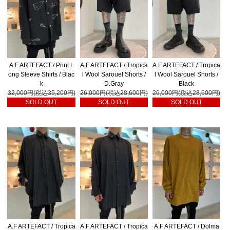
A.F ARTEFACT / Print L
A.F ARTEFACT / Tropica
A.F ARTEFACT / Tropica
ong Sleeve Shirts / Blac
l Wool Sarouel Shorts /
l Wool Sarouel Shorts /
k
D.Gray
Black
32,000円(税込35,200円)
26,000円(税込28,600円)
26,000円(税込28,600円)
SOLD OUT
SOLD OUT
SOLD OUT
A.F ARTEFACT / Tropica
A.F ARTEFACT / Tropica
A.F ARTEFACT / Dolma