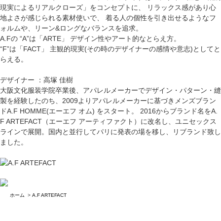
現実によるリアルクローズ」をコンセプトに、 リラックス感があり心
地よさが感じられる素材使いで、 着る人の個性を引き出せるようなフ
ォルムや、リーン&ロングなバランスを追求。
A.Fの “A”は「ARTE」 デザイン性やアート的なとらえ方。
“F”は「FACT」 主観的現実(その時のデザイナーの感情や意志)としてと
らえる。
デザイナー ：高塚 佳樹
大阪文化服装学院卒業後、アパレルメーカーでデザイン・パターン・縫
製を経験したのち、2009よりアパレルメーカーに基づきメンズブラン
ドA.F HOMME(エーエフ オム) をスタート。 2016からブランド名をA.
F ARTEFACT（エーエフ アーティファクト）に改名し、ユニセックス
ラインで展開。国内と並行してパリに発表の場を移し、リブランド致し
ました。
ホーム
>
A.F ARTEFACT