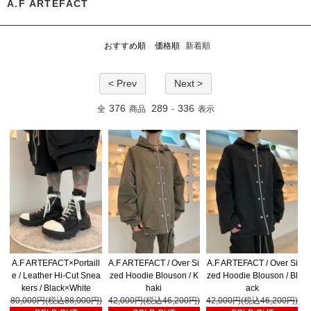
A.F ARTEFACT
おすすめ順
価格順
新着順
< Prev
Next >
376
289
336
全
商品
-
表示
A.F ARTEFACT×Portaill
A.F ARTEFACT / Over Si
A.F ARTEFACT / Over Si
e / Leather Hi-Cut Snea
zed Hoodie Blouson / K
zed Hoodie Blouson / Bl
kers / Black×White
haki
ack
80,000円(税込88,000円)
42,000円(税込46,200円)
42,000円(税込46,200円)