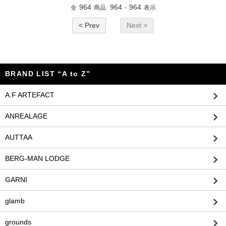
964
964
964
全
商品
-
表示
< Prev
Next >
BRAND LIST “A to Z”
A.F ARTEFACT
ANREALAGE
AUTTAA
BERG-MAN LODGE
GARNI
glamb
grounds