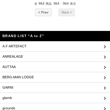
964
964
964
全
商品
-
表示
< Prev
Next >
BRAND LIST “A to Z”
A.F ARTEFACT
ANREALAGE
AUTTAA
BERG-MAN LODGE
GARNI
glamb
grounds