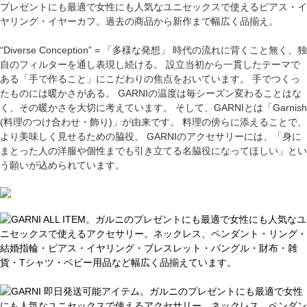
プレゼントにも最適で女性にも人気なユニセックスで使えるピアス・イ
ヤリング・イヤーカフ。過去の商品から新作まで幅広く品揃え。
“Diverse Conception” = 「多様な発想」 時代の流れに背くこと無く、独
自のフィルターを通し表現し続ける。 設立当初から一貫したテーマで
ある「手で作ること」にこだわりの焦点をおいています。 手でつくっ
たものには暖かさがある。 GARNIの温度は毎シーズン変わることはな
く、その暖かさを大切に考えています。 そして、GARNIとは「Garnish
(料理のつけ合わせ・飾り)」が由来です。 料理の傍らに添えることで、
より美味しく見せるための脇役。 GARNIのアクセサリーには、「身に
まとった人の洋服や個性までも引き立てる名脇役になってほしい」とい
う願いが込められています。