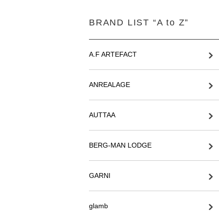
BRAND LIST “A to Z”
A.F ARTEFACT
ANREALAGE
AUTTAA
BERG-MAN LODGE
GARNI
glamb