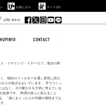
ン
お気に入り
カート(
0
)
お問い合わせ
HOPINFO
CONTACT
アス・イヤリング・イヤーカフ。過去の商
に背くこと無く、独自のフィルターを通し表現し続け
だわりの焦点をおいています。 手でつくっ
ことはなく、その暖かさを大切に考えていま
り)」が由来です。 料理の傍らに添えること
には、「身にまとった人の洋服や個性までも
ます。