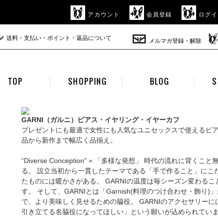
アカウント
会員登録
ログイ
送料・支払い・ポイント・返品について
メルマガ登録・解除
TOP
SHOPPING
BLOG
S
GARNI（ガルニ）ピアス・イヤリング・イヤーカフ
プレゼントにも最適で女性にも人気なユニセックスで使えるピ
品から新作まで幅広く品揃え。
“Diverse Conception” = 「多様な発想」 時代の流れ
る。 設立当初から一貫したテーマである「手で作ること」にこ
たものには暖かさがある。 GARNIの温度は毎シーズン変わる
す。 そして、GARNIとは「Garnish(料理のつけ合わせ・飾
で、より美味しく見せるための脇役。 GARNIのアクセサリー
引き立てる名脇役になってほしい」という願いが込められてい