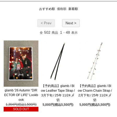
おすすめ順
価格順
新着順
< Prev
Next >
502
1
48
全
商品
-
表示
【予約商品】glamb / Bl
【予約商品】glamb / Bl
glamb '26 Autumn “DIR
ow Leather Tape Strap /
ow Charm Chain Strap /
ECTOR OF LIFE” Lookb
3月下旬 / 25年 11/24 〆
2月下旬 / 25年 11/24 〆
ook
切
切
1,364円(税込1,500円)
5,000円(税込5,500円)
5,000円(税込5,500円)
SOLD OUT