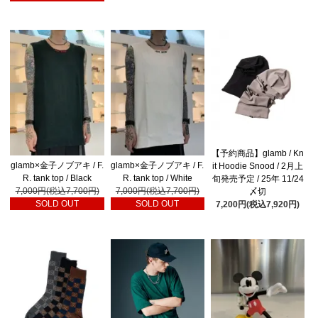
【予約商品】glamb / Kn
glamb×金子ノブアキ / F.
glamb×金子ノブアキ / F.
it Hoodie Snood / 2月上
R. tank top / Black
R. tank top / White
旬発売予定 / 25年 11/24
7,000円(税込7,700円)
7,000円(税込7,700円)
〆切
SOLD OUT
SOLD OUT
7,200円(税込7,920円)