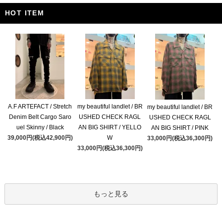
HOT ITEM
A.F ARTEFACT / Stretch
my beautiful landlet / BR
my beautiful landlet / BR
Denim Belt Cargo Saro
USHED CHECK RAGL
USHED CHECK RAGL
uel Skinny / Black
AN BIG SHIRT / YELLO
AN BIG SHIRT / PINK
39,000円(税込42,900円)
W
33,000円(税込36,300円)
33,000円(税込36,300円)
もっと見る