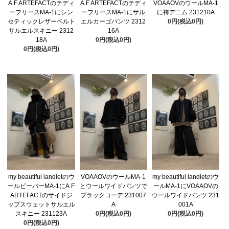
A.F ARTEFACTのテディ
A.F ARTEFACTのテディ
VOAAOVのウールMA-1
ーフリースMA-1にシン
ーフリースMA-1にサル
に袴デニム 231210A
セティックレザーベルト
エルカーゴパンツ 2312
0円(税込0円)
サルエルスキニー 2312
16A
18A
0円(税込0円)
0円(税込0円)
my beautiful landletのウ
VOAAOVのウールMA-1
my beautiful landletのウ
ールビーバーMA-1にA.F
とウールワイドパンツで
ールMA-1にVOAAOVの
ARTEFACTのサイドジ
ブラックコーデ 231007
ウールワイドパンツ 231
ップスウェットサルエル
A
001A
スキニー 231123A
0円(税込0円)
0円(税込0円)
0円(税込0円)