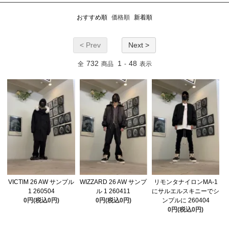
おすすめ順
価格順
新着順
< Prev
Next >
732
1
48
全
商品
-
表示
VICTIM 26 AW サンプル
WIZZARD 26 AW サンプ
リモンタナイロンMA-1
1 260504
ル 1 260411
にサルエルスキニーでシ
0円(税込0円)
0円(税込0円)
ンプルに 260404
0円(税込0円)