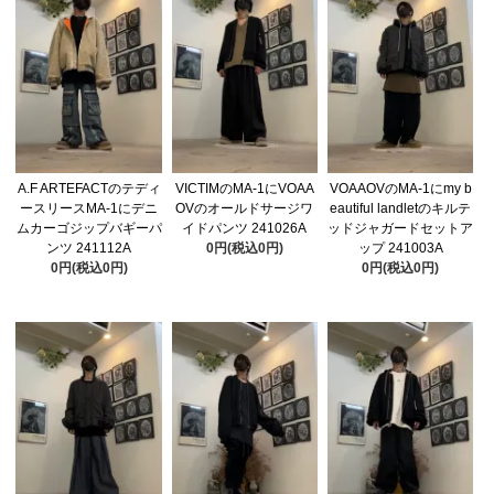
A.F ARTEFACTのテディ
VICTIMのMA-1にVOAA
VOAAOVのMA-1にmy b
ースリースMA-1にデニ
OVのオールドサージワ
eautiful landletのキルテ
ムカーゴジップバギーパ
イドパンツ 241026A
ッドジャガードセットア
ンツ 241112A
0円(税込0円)
ップ 241003A
0円(税込0円)
0円(税込0円)