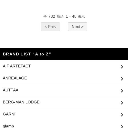
732
1
48
全
商品
-
表示
< Prev
Next >
BRAND LIST “A to Z”
A.F ARTEFACT
ANREALAGE
AUTTAA
BERG-MAN LODGE
GARNI
glamb