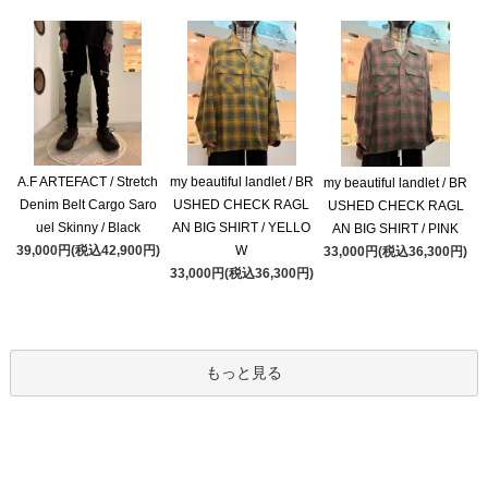
A.F ARTEFACT / Stretch
my beautiful landlet / BR
my beautiful landlet / BR
Denim Belt Cargo Saro
USHED CHECK RAGL
USHED CHECK RAGL
uel Skinny / Black
AN BIG SHIRT / YELLO
AN BIG SHIRT / PINK
39,000円(税込42,900円)
W
33,000円(税込36,300円)
33,000円(税込36,300円)
もっと見る