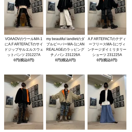
VOAAOVのウールMA-1
my beautiful landletのダ
A.F ARTEFACTのテディ
にA.F ARTEFACTのサイ
ブルビーバーMA-1にAN
ーフリースMA-1にヴィ
ドジップサルエルスウェ
REALAGEのラッピング
ンテージダイミリタリー
ットパンツ 231227A
チノパン 231226A
ショーツ 231225A
0円(税込0円)
0円(税込0円)
0円(税込0円)