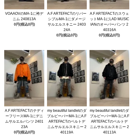
VOAAOVのMA-1に袴デ
A.F ARTEFACTのリバー
A.F ARTEFACTのスウェ
ニム 240813A
シブルMA-1にダメージ
ットMA-1にLAD MUSIC
0円(税込0円)
サルエルスキニー 2403
IANのオーバーパンツ 2
24A
40316A
0円(税込0円)
0円(税込0円)
A.F ARTEFACTのテディ
my beautiful landletのダ
my beautiful landletのダ
ーフリースMA-1にデニ
ブルビーバーMA-1にA.F
ブルビーバーMA-1にA.F
ムサルエルパンツ 2401
ARTEFACTのベルトデ
ARTEFACTのベルトデ
23A
ニムサルエルスキニー 2
ニムサルエルスキニー 2
0円(税込0円)
40119A
40113A