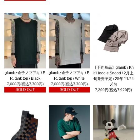
【予約商品】glamb / Kn
glamb×金子ノブアキ / F.
glamb×金子ノブアキ / F.
it Hoodie Snood / 2月上
R. tank top / Black
R. tank top / White
旬発売予定 / 25年 11/24
7,000円(税込7,700円)
7,000円(税込7,700円)
〆切
SOLD OUT
SOLD OUT
7,200円(税込7,920円)