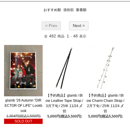
おすすめ順
価格順
新着順
< Prev
Next >
482
1
48
全
商品
-
表示
【予約商品】glamb / Bl
【予約商品】glamb / Bl
glamb '26 Autumn “DIR
ow Leather Tape Strap /
ow Charm Chain Strap /
ECTOR OF LIFE” Lookb
3月下旬 / 25年 11/24 〆
2月下旬 / 25年 11/24 〆
ook
切
切
1,364円(税込1,500円)
5,000円(税込5,500円)
5,000円(税込5,500円)
SOLD OUT