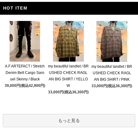
HOT ITEM
A.F ARTEFACT / Stretch
my beautiful landlet / BR
my beautiful landlet / BR
Denim Belt Cargo Saro
USHED CHECK RAGL
USHED CHECK RAGL
uel Skinny / Black
AN BIG SHIRT / YELLO
AN BIG SHIRT / PINK
39,000円(税込42,900円)
W
33,000円(税込36,300円)
33,000円(税込36,300円)
もっと見る