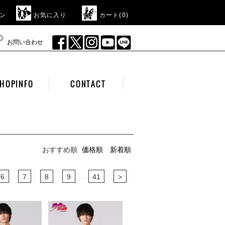
ン
お気に入り
カート(
0
)
お問い合わせ
HOPINFO
CONTACT
おすすめ順
価格順
新着順
...
6
7
8
9
41
>