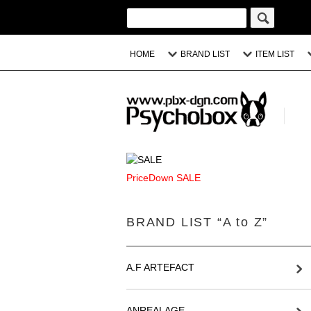
HOME
BRAND LIST
ITEM LIST
PriceDown SALE
BRAND LIST “A to Z”
A.F ARTEFACT
ANREALAGE