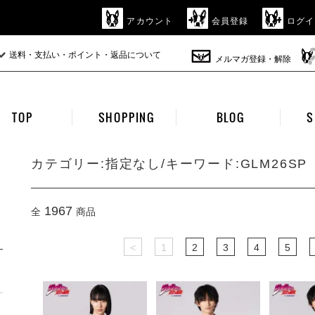
アカウント
会員登録
ログイ
送料・支払い・ポイント・返品について
メルマガ登録・解除
TOP
SHOPPING
BLOG
S
カテゴリー:指定なし/キーワード:GLM26SP
1967
全
商品
<
1
2
3
4
5