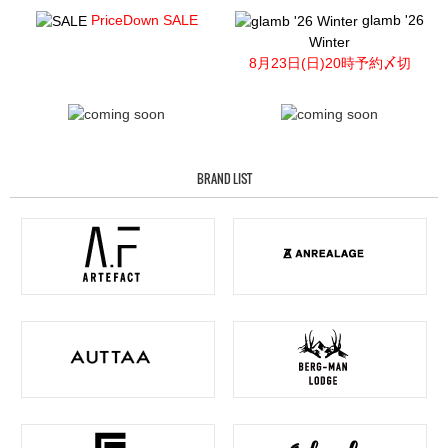
PriceDown SALE
glamb '26
Winter
8月23日(日)20時予約〆切
BRAND LIST