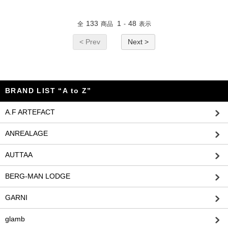
133
1
48
全
商品
-
表示
< Prev
Next >
BRAND LIST “A to Z”
A.F ARTEFACT
ANREALAGE
AUTTAA
BERG-MAN LODGE
GARNI
glamb