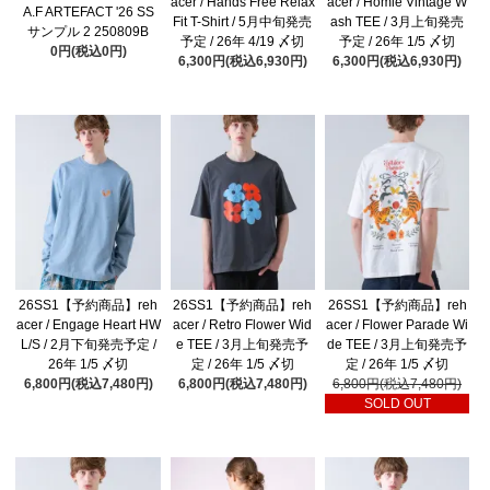
acer / Hands Free Relax
acer / Homie Vintage W
A.F ARTEFACT '26 SS
Fit T-Shirt / 5月中旬発売
ash TEE / 3月上旬発売
サンプル 2 250809B
予定 / 26年 4/19 〆切
予定 / 26年 1/5 〆切
0円(税込0円)
6,300円(税込6,930円)
6,300円(税込6,930円)
26SS1【予約商品】reh
26SS1【予約商品】reh
26SS1【予約商品】reh
acer / Engage Heart HW
acer / Retro Flower Wid
acer / Flower Parade Wi
L/S / 2月下旬発売予定 /
e TEE / 3月上旬発売予
de TEE / 3月上旬発売予
26年 1/5 〆切
定 / 26年 1/5 〆切
定 / 26年 1/5 〆切
6,800円(税込7,480円)
6,800円(税込7,480円)
6,800円(税込7,480円)
SOLD OUT