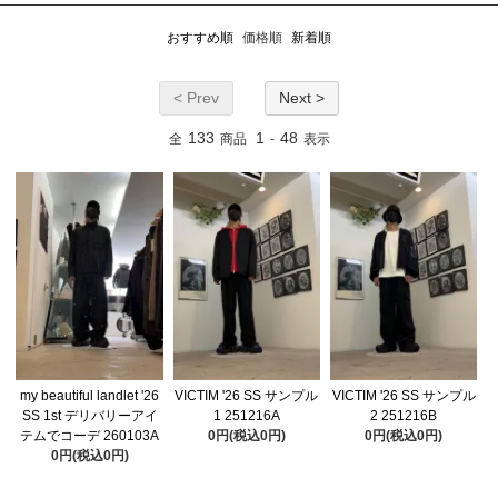
おすすめ順
価格順
新着順
< Prev
Next >
133
1
48
全
商品
-
表示
my beautiful landlet '26
VICTIM '26 SS サンプル
VICTIM '26 SS サンプル
SS 1st デリバリーアイ
1 251216A
2 251216B
テムでコーデ 260103A
0円(税込0円)
0円(税込0円)
0円(税込0円)