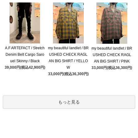
A.F ARTEFACT / Stretch
my beautiful landlet / BR
my beautiful landlet / BR
Denim Belt Cargo Saro
USHED CHECK RAGL
USHED CHECK RAGL
uel Skinny / Black
AN BIG SHIRT / YELLO
AN BIG SHIRT / PINK
39,000円(税込42,900円)
W
33,000円(税込36,300円)
33,000円(税込36,300円)
もっと見る