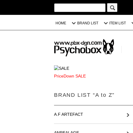
HOME
BRAND LIST
ITEM LIST
PriceDown SALE
BRAND LIST “A to Z”
A.F ARTEFACT
ANREALAGE