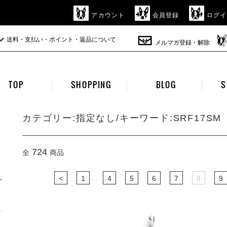
アカウント
会員登録
ログイ
送料・支払い・ポイント・返品について
メルマガ登録・解除
TOP
SHOPPING
BLOG
S
カテゴリー:指定なし/キーワード:SRF17SM
724
全
商品
...
<
1
4
5
6
7
8
9