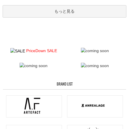
もっと見る
PriceDown SALE
BRAND LIST