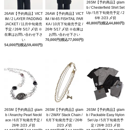
26SM【予約商品】glam
b / Chesterfield Shirt Set
Up / 5月下旬発売予定 / 2
26AW【予約商品】VICT
26AW【予約商品】VICT
6年 2/23 〆切
IM / 2 LAYER PADDING
IM / M-65 FISHTAIL PAR
40,800円(税込44,880円)
JACKET / 11月中旬発売
KA / 10月下旬発売予定 /
予定 / 26年 5/17 〆切 ※
26年 5/17 〆切 ※在庫は
在庫はお問い合わせ下さ
お問い合わせ下さい
い
70,000円(税込77,000円)
54,000円(税込59,400円)
26SM【予約商品】glam
26SM【予約商品】glam
26SM【予約商品】glam
b / Anarchy Pearl Neckl
b / 2WAY Stack Chain /
b / Packable Easy Nylon
ace / 6月下旬発売予定 /
6月下旬発売予定 / 26年
Set Up / 5月下旬発売予
26年 2/23 〆切
2/23 〆切
定 / 26年 2/23 〆切