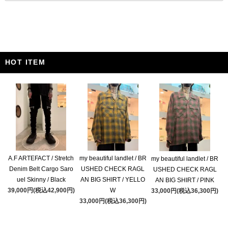
HOT ITEM
A.F ARTEFACT / Stretch
my beautiful landlet / BR
my beautiful landlet / BR
Denim Belt Cargo Saro
USHED CHECK RAGL
USHED CHECK RAGL
uel Skinny / Black
AN BIG SHIRT / YELLO
AN BIG SHIRT / PINK
39,000円(税込42,900円)
W
33,000円(税込36,300円)
33,000円(税込36,300円)