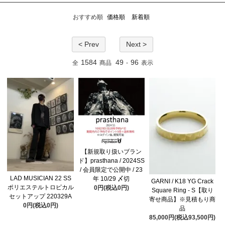
おすすめ順
価格順
新着順
< Prev
Next >
1584
49
96
全
商品
-
表示
【新規取り扱いブラン
ド】prasthana / 2024SS
/ 会員限定で公開中 / 23
LAD MUSICIAN 22 SS
年 10/29 〆切
GARNI / K18 YG Crack
ポリエステルトロピカル
0円(税込0円)
Square Ring - S【取り
セットアップ 220329A
寄せ商品】※見積もり商
0円(税込0円)
品
85,000円(税込93,500円)