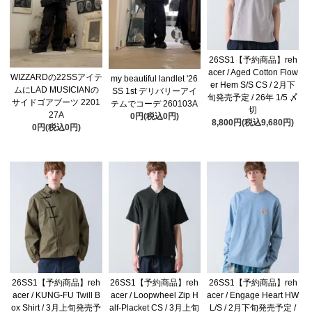
26SS1【予約商品】reh
acer / Aged Cotton Flow
WIZZARDの22SSアイテ
my beautiful landlet '26
er Hem S/S CS / 2月下
ムにLAD MUSICIANの
SS 1st デリバリーアイ
旬発売予定 / 26年 1/5 〆
サイドゴアブーツ 2201
テムでコーデ 260103A
切
27A
0円(税込0円)
8,800円(税込9,680円)
0円(税込0円)
26SS1【予約商品】reh
26SS1【予約商品】reh
26SS1【予約商品】reh
acer / KUNG-FU Twill B
acer / Loopwheel Zip H
acer / Engage Heart HW
ox Shirt / 3月上旬発売予
alf-Placket CS / 3月上旬
L/S / 2月下旬発売予定 /