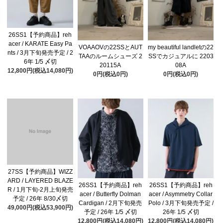
26SS1【予約商品】reh
acer / KARATE Easy Pa
VOAAOVの22SSとAUT
my beautiful landletの22
nts / 3月下旬発売予定 / 2
TAAのルームシューズ 2
SSでカジュアルに 2203
6年 1/5 〆切
20115A
08A
12,800円(税込14,080円)
0円(税込0円)
0円(税込0円)
27SS【予約商品】WIZZ
ARD / LAYERED BLAZE
26SS1【予約商品】reh
26SS1【予約商品】reh
R / 1月下旬-2月上旬発売
acer / Butterfly Dolman
acer / Asymmetry Collar
予定 / 26年 8/30〆切
Cardigan / 2月下旬発売
Polo / 3月下旬発売予定 /
49,000円(税込53,900円)
予定 / 26年 1/5 〆切
26年 1/5 〆切
12,800円(税込14,080円)
12,800円(税込14,080円)