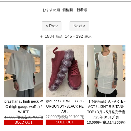
おすすめ順
価格順
新着順
< Prev
Next >
1584
145
192
全
商品
-
表示
grounds / JEWELRY / B
prasthana / high neck P/
【予約商品】A.F ARTEF
URGUNDY×BLACK PE
O (high gauge waffle) /
ACT / LIGHT RIB TANK
ARL
WHITE
TOP / 3月～5月発売予定
27,000円(税込29,700円)
17,000円(税込18,700円)
/ 25年 8/ 31〆切
SOLD OUT
SOLD OUT
13,000円(税込14,300円)