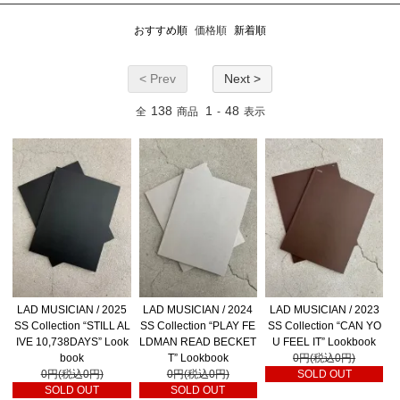
おすすめ順
価格順
新着順
< Prev
Next >
138
1
48
全
商品
-
表示
LAD MUSICIAN / 2025
LAD MUSICIAN / 2024
LAD MUSICIAN / 2023
SS Collection “STILL AL
SS Collection “PLAY FE
SS Collection “CAN YO
IVE 10,738DAYS” Look
LDMAN READ BECKET
U FEEL IT” Lookbook
book
T” Lookbook
0円(税込0円)
0円(税込0円)
0円(税込0円)
SOLD OUT
SOLD OUT
SOLD OUT