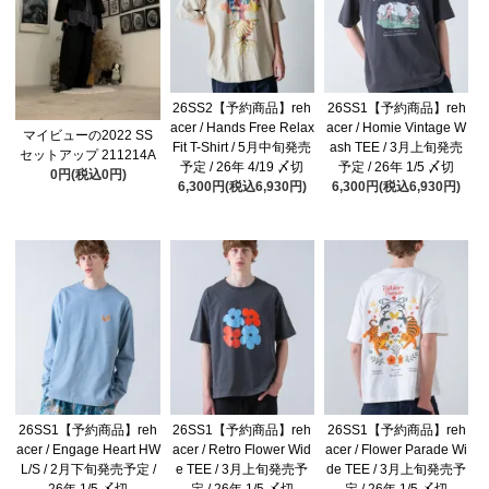
26SS2【予約商品】reh
26SS1【予約商品】reh
acer / Hands Free Relax
acer / Homie Vintage W
マイビューの2022 SS
Fit T-Shirt / 5月中旬発売
ash TEE / 3月上旬発売
セットアップ 211214A
予定 / 26年 4/19 〆切
予定 / 26年 1/5 〆切
0円(税込0円)
6,300円(税込6,930円)
6,300円(税込6,930円)
26SS1【予約商品】reh
26SS1【予約商品】reh
26SS1【予約商品】reh
acer / Engage Heart HW
acer / Retro Flower Wid
acer / Flower Parade Wi
L/S / 2月下旬発売予定 /
e TEE / 3月上旬発売予
de TEE / 3月上旬発売予
26年 1/5 〆切
定 / 26年 1/5 〆切
定 / 26年 1/5 〆切