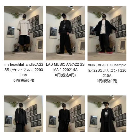
my beautiful landletの22
LAD MUSICIANの22 SS
ANREALAGE×Champio
SSでカジュアルに 2203
MA-1 220214A
nと22SS ポリゴンT 220
08A
0円(税込0円)
210A
0円(税込0円)
0円(税込0円)