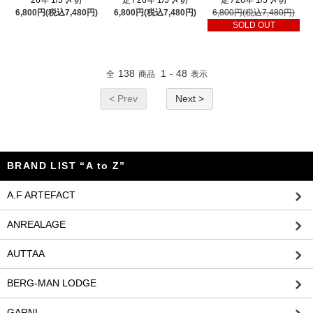
6,800円(税込7,480円)
6,800円(税込7,480円)
6,800円(税込7,480円)
SOLD OUT
138
1
48
全
商品
-
表示
< Prev
Next >
BRAND LIST “A to Z”
A.F ARTEFACT
ANREALAGE
AUTTAA
BERG-MAN LODGE
GARNI