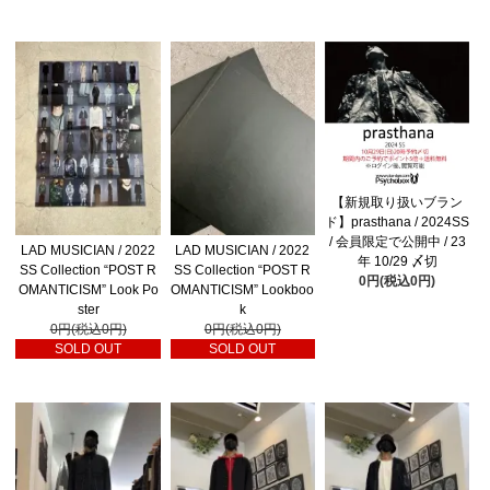
【新規取り扱いブラン
ド】prasthana / 2024SS
/ 会員限定で公開中 / 23
LAD MUSICIAN / 2022
LAD MUSICIAN / 2022
年 10/29 〆切
SS Collection “POST R
SS Collection “POST R
0円(税込0円)
OMANTICISM” Look Po
OMANTICISM” Lookboo
ster
k
0円(税込0円)
0円(税込0円)
SOLD OUT
SOLD OUT