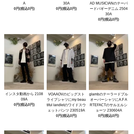
A
30A
AD MUSICIANのテーパ
0円(税込0円)
0円(税込0円)
ードバギーデニム 2504
30A
0円(税込0円)
インスタ動画から 2108
VOAAOVのビッグスト
glambのテーラードプル
09A
ライプシャツにmy beau
オーバーシャツにA.F A
0円(税込0円)
tiful landletのワイドスウ
RTEFACTのサルエルシ
ェットパンツ 230519A
ョーツ 230604A
0円(税込0円)
0円(税込0円)