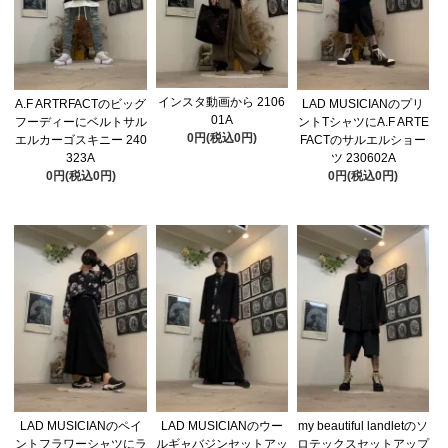
インスタ動画から 2106
A.F ARTRFACTのビッグ
LAD MUSICIANのプリ
01A
フーディーにベルトサル
ントTシャツにA.F ARTE
0円(税込0円)
エルカーゴスキニー 240
FACTのサルエルショー
323A
ツ 230602A
0円(税込0円)
0円(税込0円)
LAD MUSICIANのペイ
LAD MUSICIANのウー
my beautiful landletのソ
ントフラワーシャツにラ
ルギャバジンセットアッ
ロテックスセットアップ