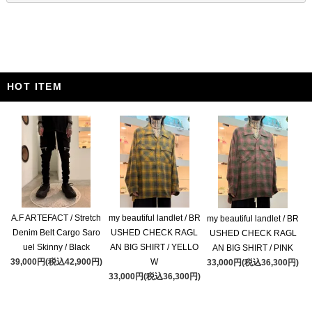
HOT ITEM
A.F ARTEFACT / Stretch
my beautiful landlet / BR
my beautiful landlet / BR
Denim Belt Cargo Saro
USHED CHECK RAGL
USHED CHECK RAGL
uel Skinny / Black
AN BIG SHIRT / YELLO
AN BIG SHIRT / PINK
39,000円(税込42,900円)
W
33,000円(税込36,300円)
33,000円(税込36,300円)