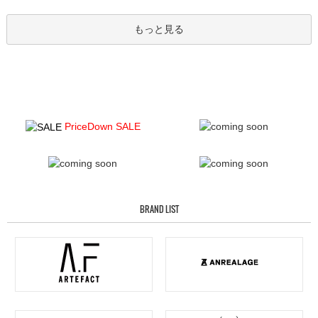
もっと見る
PriceDown SALE
BRAND LIST