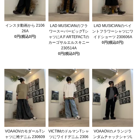
インスタ動画から 2106
LAD MUSICIANのフラ
LAD MUSICIANのペイ
26A
ワースーパービッグTシ
ントフラワーシャツにワ
0円(税込0円)
ャツにA.F ARTEFACTの
イドショーツ 230606A
カーゴサルエルスキニー
0円(税込0円)
230514A
0円(税込0円)
VOAAOVのモダールTシ
VICTIMのドルマンTシャ
VOAAOVのメランジラ
ャツに袴デニム 230609
ツにワイドデニム 2306
ンダムチャックシャツL