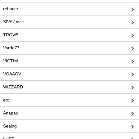
rehacer
SIVA / avis
TROVE
Varde77
VICTIM
VOAAOV
WIZZARD
etc.
Anapau
Seaing
LUFT