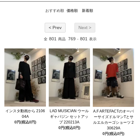
おすすめ順
価格順
新着順
< Prev
Next >
801
769
801
全
商品
-
表示
インスタ動画から 2106
LAD MUSICIAN ウール
A.F ARTEFACTのオーバ
04A
ギャバジン セットアッ
ーサイズドルマンTとサ
0円(税込0円)
プ 220213A
ルエルカーゴショーツ 2
0円(税込0円)
30629A
0円(税込0円)