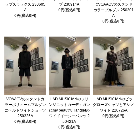
ップスラックス 230605
プ 230914A
にVOAAOVのスタンド
A
0円(税込0円)
カラーブルゾン 250301
0円(税込0円)
A
0円(税込0円)
VOAAOVのスタンドカ
LAD MUSICIANのフリ
LAD MUSICIANのビッ
ラーボリュームブルゾン
ンジニットカーディガン
グローズシャツとアシメ
にベルトワイドショーツ
にmy beautiful landletの
ワイド 220726A
250325A
ワイドイージーパンツ 2
0円(税込0円)
0円(税込0円)
50421A
0円(税込0円)