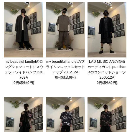
my beautiful landletのロ
my beautiful landletのプ
LAD MUSICIANの着物
ングシャツコートにスウ
ライムフレックスセット
カーディガンにprasthan
ェットワイドパンツ 230
アップ 231212A
aのコンバットショーツ
709A
0円(税込0円)
250512A
0円(税込0円)
0円(税込0円)