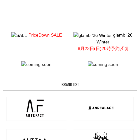
PriceDown SALE
glamb '26
Winter
8月23日(日)20時予約〆切
BRAND LIST