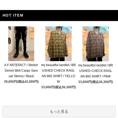
HOT ITEM
A.F ARTEFACT / Stretch
my beautiful landlet / BR
my beautiful landlet / BR
Denim Belt Cargo Saro
USHED CHECK RAGL
USHED CHECK RAGL
uel Skinny / Black
AN BIG SHIRT / YELLO
AN BIG SHIRT / PINK
39,000円(税込42,900円)
W
33,000円(税込36,300円)
33,000円(税込36,300円)
もっと見る