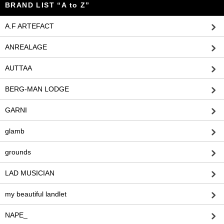
BRAND LIST “A to Z”
A.F ARTEFACT
ANREALAGE
AUTTAA
BERG-MAN LODGE
GARNI
glamb
grounds
LAD MUSICIAN
my beautiful landlet
NAPE_