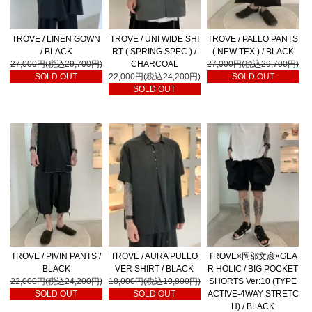
TROVE / LINEN GOWN
TROVE / UNI WIDE SHI
TROVE / PALLO PANTS
/ BLACK
RT ( SPRING SPEC ) /
( NEW TEX ) / BLACK
27,000円(税込29,700円)
CHARCOAL
27,000円(税込29,700円)
SOLD OUT
22,000円(税込24,200円)
SOLD OUT
SOLD OUT
TROVE / PIVIN PANTS /
TROVE / AURA PULLO
TROVE×岡部文彦×GEA
BLACK
VER SHIRT / BLACK
R HOLIC / BIG POCKET
22,000円(税込24,200円)
18,000円(税込19,800円)
SHORTS Ver:10 (TYPE
SOLD OUT
SOLD OUT
ACTIVE-4WAY STRETC
H) / BLACK