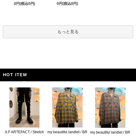
0円(税込0円)
0円(税込0円)
もっと見る
HOT ITEM
A.F ARTEFACT / Stretch
my beautiful landlet / BR
my beautiful landlet / BR