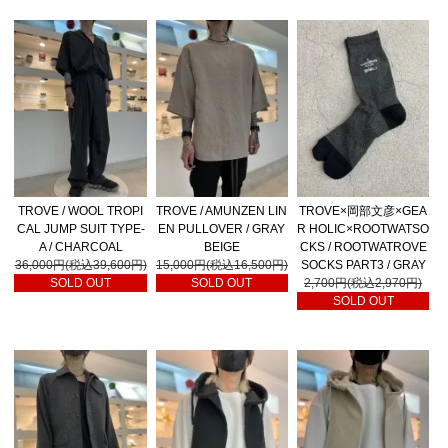
TROVE / WOOL TROPI
TROVE / AMUNZEN LIN
TROVE×岡部文彦×GEA
CAL JUMP SUIT TYPE-
EN PULLOVER / GRAY
R HOLIC×ROOTWATSO
A / CHARCOAL
BEIGE
CKS / ROOTWATROVE
36,000円(税込39,600円)
15,000円(税込16,500円)
SOCKS PART3 / GRAY
SOLD OUT
SOLD OUT
2,700円(税込2,970円)
SOLD OUT