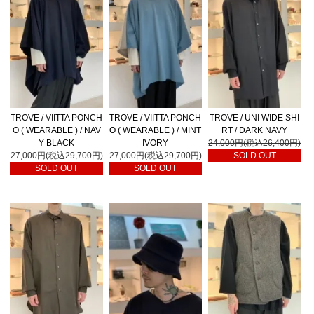
TROVE / VIITTA PONCH
TROVE / VIITTA PONCH
TROVE / UNI WIDE SHI
O ( WEARABLE ) / NAV
O ( WEARABLE ) / MINT
RT / DARK NAVY
Y BLACK
IVORY
24,000円(税込26,400円)
27,000円(税込29,700円)
27,000円(税込29,700円)
SOLD OUT
SOLD OUT
SOLD OUT