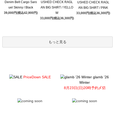
Denim Belt Cargo Saro
USHED CHECK RAGL
USHED CHECK RAGL
uel Skinny / Black
AN BIG SHIRT / YELLO
AN BIG SHIRT / PINK
39,000円(税込42,900円)
W
33,000円(税込36,300円)
33,000円(税込36,300円)
もっと見る
PriceDown SALE
glamb '26
Winter
8月23日(日)20時予約〆切