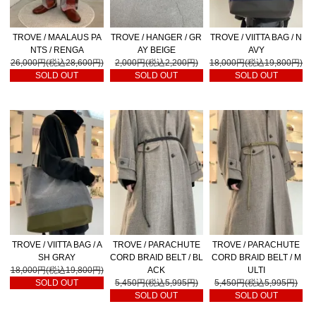
TROVE / MAALAUS PA
TROVE / HANGER / GR
TROVE / VIITTA BAG / N
NTS / RENGA
AY BEIGE
AVY
26,000円(税込28,600円)
2,000円(税込2,200円)
18,000円(税込19,800円)
SOLD OUT
SOLD OUT
SOLD OUT
TROVE / VIITTA BAG / A
TROVE / PARACHUTE
TROVE / PARACHUTE
SH GRAY
CORD BRAID BELT / BL
CORD BRAID BELT / M
18,000円(税込19,800円)
ACK
ULTI
SOLD OUT
5,450円(税込5,995円)
5,450円(税込5,995円)
SOLD OUT
SOLD OUT