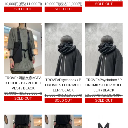
10,000円(税込11,000円)
10,000円(税込11,000円)
SOLD OUT
SOLD OUT
SOLD OUT
TROVE×岡部文彦×GEA
TROVE×Psychobox / P
TROVE×Psychobox / P
R HOLIC / BIG POCKET
OROMIES LOOP MUFF
OROMIES LOOP MUFF
VEST / BLACK
LER / BLACK
LER / BLACK
30,000円(税込33,000円)
12,500円(税込13,750円)
12,500円(税込13,750円)
SOLD OUT
SOLD OUT
SOLD OUT