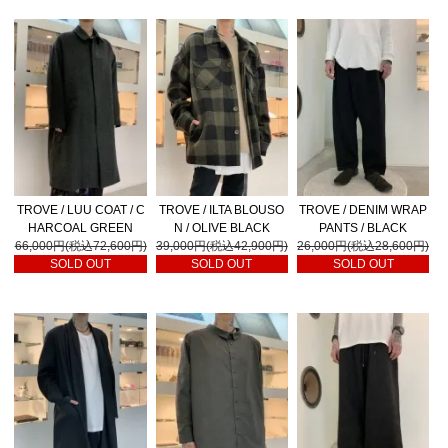
TROVE / LUU COAT / C
TROVE / ILTA BLOUSO
TROVE / DENIM WRAP
HARCOAL GREEN
N / OLIVE BLACK
PANTS / BLACK
66,000円(税込72,600円)
39,000円(税込42,900円)
26,000円(税込28,600円)
SOLD OUT
SOLD OUT
SOLD OUT