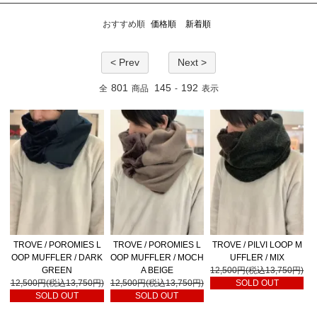
おすすめ順
価格順
新着順
< Prev
Next >
801
145
192
全
商品
-
表示
TROVE / POROMIES L
TROVE / POROMIES L
TROVE / PILVI LOOP M
OOP MUFFLER / DARK
OOP MUFFLER / MOCH
UFFLER / MIX
GREEN
A BEIGE
12,500円(税込13,750円)
12,500円(税込13,750円)
12,500円(税込13,750円)
SOLD OUT
SOLD OUT
SOLD OUT