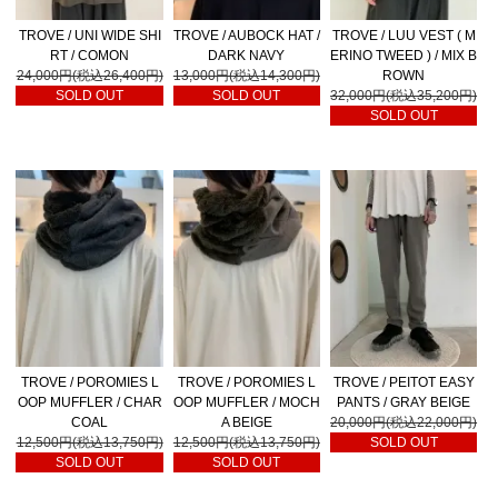
TROVE / UNI WIDE SHI
TROVE / AUBOCK HAT /
TROVE / LUU VEST ( M
RT / COMON
DARK NAVY
ERINO TWEED ) / MIX B
24,000円(税込26,400円)
13,000円(税込14,300円)
ROWN
SOLD OUT
SOLD OUT
32,000円(税込35,200円)
SOLD OUT
TROVE / POROMIES L
TROVE / POROMIES L
TROVE / PEITOT EASY
OOP MUFFLER / CHAR
OOP MUFFLER / MOCH
PANTS / GRAY BEIGE
COAL
A BEIGE
20,000円(税込22,000円)
12,500円(税込13,750円)
12,500円(税込13,750円)
SOLD OUT
SOLD OUT
SOLD OUT