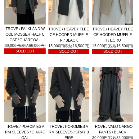
TROVE / FALKLAND W
TROVE / HEAVEY FLEE
TROVE / HEAVEY FLEE
OOL MOSSER HALF C
CE HOODED MUFFLE
CE HOODED MUFFLE
OAT / CHARCOAL
R / BLACK
R / ECRU
60,000円(税込66,000円)
15,000円(税込16,500円)
15,000円(税込16,500円)
SOLD OUT
SOLD OUT
SOLD OUT
TROVE / POROMIES A
TROVE / POROMIES A
TROVE / VALO CARGO
RM SLEEVES / CHARC
RM SLEEVES / GRAY B
PANTS / BLACK
OAL
EIGE
30,000円(税込33,000円)