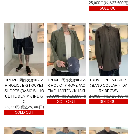
25,000円(税込27,500円)
SOLD OUT
TROVE×岡部文彦×GEA
TROVE×岡部文彦×GEA
TROVE / RELAX SHIRT
R HOLIC / BIG POCKET
R HOLIC×和ROVE / AC
( BAND COLLAR ) / DA
SHORTS (BASIC SILHO
TIVE HANTEN / KHAKI
RK BROWN
UETTE DENIM) / INDIG
18,000円(税込19,800円)
24,000円(税込26,400円)
O
SOLD OUT
SOLD OUT
23,000円(税込25,300円)
SOLD OUT