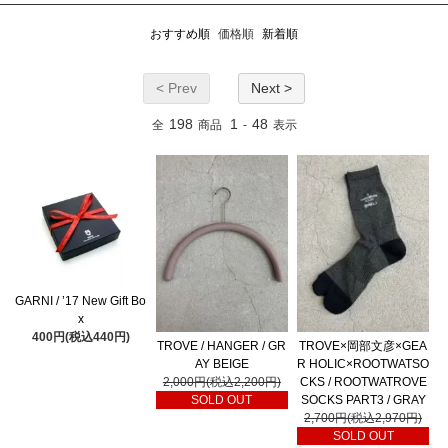
おすすめ順
価格順
新着順
< Prev
Next >
198
1
48
全
商品
-
表示
GARNI / ’17 New Gift Bo
x
400円(税込440円)
TROVE / HANGER / GR
TROVE×岡部文彦×GEA
AY BEIGE
R HOLIC×ROOTWATSO
2,000円(税込2,200円)
CKS / ROOTWATROVE
SOLD OUT
SOCKS PART3 / GRAY
2,700円(税込2,970円)
SOLD OUT