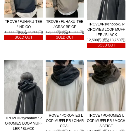
TROVE / FUHAKU-TEE
TROVE / FUHAKU-TEE
TROVE×Psychobox / P
/ INDIGO
/ GRAY BEIGE
OROMIES LOOP MUFF
12,000円(税込13,200円)
12,000円(税込13,200円)
LER / BLACK
SOLD OUT
SOLD OUT
12,500円(税込13,750円)
SOLD OUT
TROVE / POROMIES L
TROVE / POROMIES L
TROVE×Psychobox / P
OOP MUFFLER / CHAR
OOP MUFFLER / MOCH
OROMIES LOOP MUFF
COAL
A BEIGE
LER / BLACK