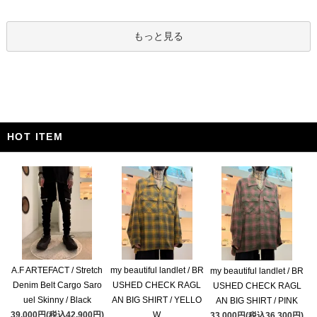
もっと見る
HOT ITEM
A.F ARTEFACT / Stretch
my beautiful landlet / BR
my beautiful landlet / BR
Denim Belt Cargo Saro
USHED CHECK RAGL
USHED CHECK RAGL
uel Skinny / Black
AN BIG SHIRT / YELLO
AN BIG SHIRT / PINK
39,000円(税込42,900円)
W
33,000円(税込36,300円)