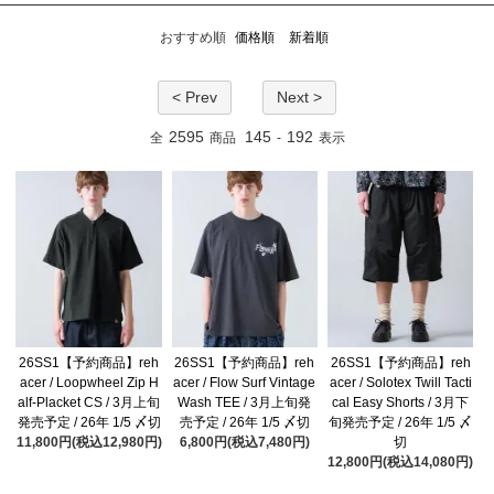
おすすめ順
価格順
新着順
< Prev
Next >
2595
145
192
全
商品
-
表示
26SS1【予約商品】reh
26SS1【予約商品】reh
26SS1【予約商品】reh
acer / Loopwheel Zip H
acer / Flow Surf Vintage
acer / Solotex Twill Tacti
alf-Placket CS / 3月上旬
Wash TEE / 3月上旬発
cal Easy Shorts / 3月下
発売予定 / 26年 1/5 〆切
売予定 / 26年 1/5 〆切
旬発売予定 / 26年 1/5 〆
11,800円(税込12,980円)
6,800円(税込7,480円)
切
12,800円(税込14,080円)