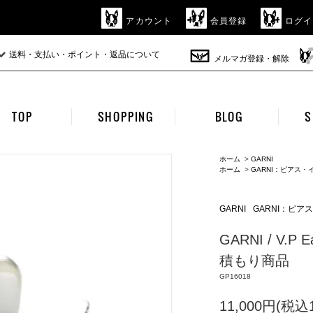
アカウント
会員登録
ログイ
送料・支払い・ポイント・返品について
メルマガ登録・解除
TOP
SHOPPING
BLOG
S
ホーム
>
GARNI
ホーム
>
GARNI：ピアス
GARNI
GARNI：ピ
GARNI / V.
積もり商品
GP16018
11,000円(税込1