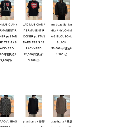
 MUSICIAN /
LAD MUSICIAN /
my beautiful lan
RMANENT R
PERMANENT R
dlet / NYLON M
KER pt STAN
OCKER pt STAN
A-1 BLOUSON /
D TEE 4 / B
DARD TEE 5 / B
BLACK
LACK×RED
LACK×RED
59,000円(税込6
,000円(税込1
12,000円(税込1
4,900円)
3,200円)
3,200円)
AAOV / BIAS
prasthana / 基層
prasthana / 基層