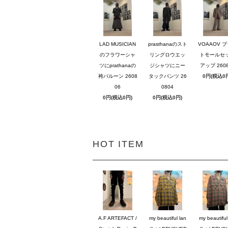
LAD MUSICIAN
prasthanaのスト
VOAAOV 
のフラワーシャ
リングロウエッ
トモールセ
ツにprathanaの
ジシャツにニー
アップ 2608
袴バルーン 2608
タックパンツ 26
0円(税込0
06
0804
0円(税込0円)
0円(税込0円)
HOT ITEM
A.F ARTEFACT /
my beautiful lan
my beautiful