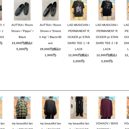
ブライ
AUTTAA / Room
AUTTAA / Room
LAD MUSICIAN /
LAD MUSICIAN /
LAD
ット
Shoes i “Pippo” /
Shoes ii “Smoot
PERMANENT R
PERMANENT R
PE
03
Black
h Kip” / Black×Bl
OCKER pt STAN
OCKER pt STAN
OC
円)
23,000円(税込2
ack
DARD TEE 1 / B
DARD TEE 2 / B
DAR
5,300円)
29,000円(税込3
LACK
LACK
1,900円)
12,000円(税込1
12,000円(税込1
12
3,200円)
3,200円)
 lan
my beautiful lan
my beautiful lan
my beautiful lan
VOAAOV / BIAS
VO