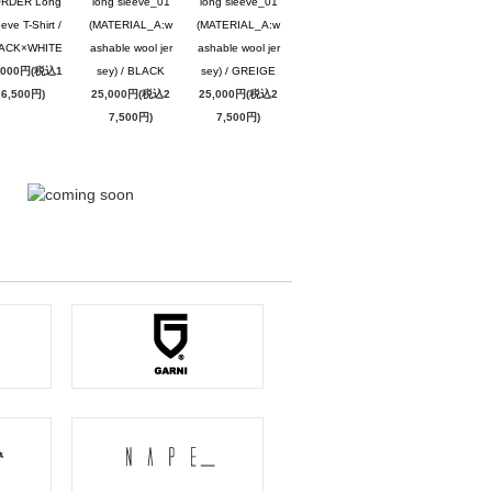
RDER Long
long sleeve_01
long sleeve_01
eve T-Shirt /
(MATERIAL_A:w
(MATERIAL_A:w
ACK×WHITE
ashable wool jer
ashable wool jer
,000円(税込1
sey) / BLACK
sey) / GREIGE
6,500円)
25,000円(税込2
25,000円(税込2
7,500円)
7,500円)