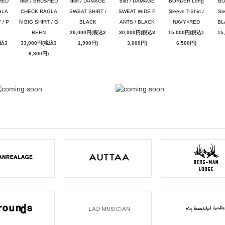
SHED
dlet / BRUSHED
dlet / DAMAGE
dlet / DAMAGE
BORDER Long
BO
GLA
CHECK RAGLA
SWEAT SHIRT /
SWEAT WIDE P
Sleeve T-Shirt /
Sle
 / P
N BIG SHIRT / G
BLACK
ANTS / BLACK
NAVY×RED
BL
REEN
29,000円(税込3
30,000円(税込3
15,000円(税込1
15
税込3
33,000円(税込3
1,900円)
3,000円)
6,500円)
6,300円)