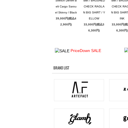
Stretch Denim B
dlet / BRUSHED
dlet / BRU
elt Cargo Sarou
CHECK RAGLA
CHECK RA
el Skinny / Black
N BIG SHIRT / Y
N BIG SHIRT
39,000円(税込4
ELLOW
INK
2,900円)
33,000円(税込3
33,000円(
6,300円)
6,300円)
PriceDown SALE
BRAND LIST