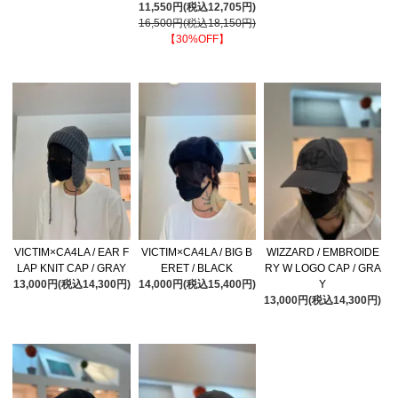
11,550円(税込12,705円)
16,500円(税込18,150円)
【30%OFF】
VICTIM×CA4LA / EAR F
VICTIM×CA4LA / BIG B
WIZZARD / EMBROIDE
LAP KNIT CAP / GRAY
ERET / BLACK
RY W LOGO CAP / GRA
13,000円(税込14,300円)
14,000円(税込15,400円)
Y
13,000円(税込14,300円)