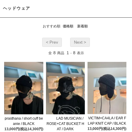
ヘッドウェア
おすすめ順
価格順
新着順
< Prev
Next >
8
1
8
全
商品
-
表示
VICTIM×CA4LA / EAR F
prasthana / short cuff be
LAD MUSICIAN /
LAP KNIT CAP / BLACK
anie / BLACK
ROSE+CAT BUCKET H
13,000円(税込14,300円)
13,000円(税込14,300円)
AT / DARK