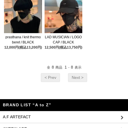
prasthana / knit thermo
LAD MUSICIAN / LOGO
beret / BLACK
CAP / BLACK
12,000円(税込13,200円)
12,500円(税込13,750円)
8
1
8
全
商品
-
表示
< Prev
Next >
BRAND LIST “A to Z”
A.F ARTEFACT