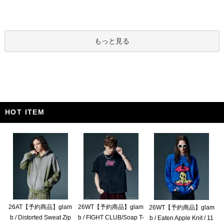
もっと見る
HOT ITEM
26AT【予約商品】glam
26WT【予約商品】glam
26WT【予約商品】glam
b / Distorted Sweat Zip
b / FIGHT CLUB/Soap T-
b / Eaten Apple Knit / 11