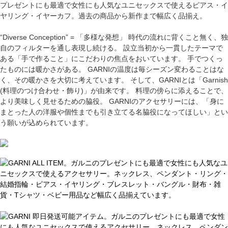
プレゼントにも最適で女性にも人気なユニセックスで使えるピアス・イ
ヤリング・イヤーカフ。過去の商品から新作まで幅広く品揃え。
“Diverse Conception” = 「多様な発想」 時代の流れに背くこと無く、独
自のフィルターを通し表現し続ける。 設立当初から一貫したテーマで
ある「手で作ること」にこだわりの焦点をおいています。 手でつくっ
たものには暖かさがある。 GARNIの温度は毎シーズン変わることはな
く、その暖かさを大切に考えています。 そして、GARNIとは「Garnish
(料理のつけ合わせ・飾り)」が由来です。 料理の傍らに添えることで、
より美味しく見せるための脇役。 GARNIのアクセサリーには、「身に
まとった人の洋服や個性までも引き立てる名脇役になってほしい」とい
う願いが込められています。