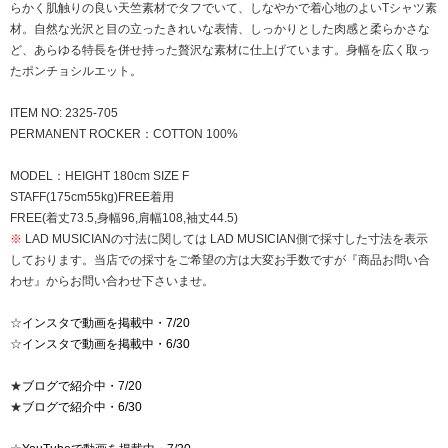
らかく肌触りの良い天竺素材でタフでいて、しなやかで着心地のよいTシャツ素
材。自然な光沢と目の立ったきれいな表情、しっかりとした肉感と柔らかさな
ど、あらゆる特長を併せ持った贅沢な素材に仕上げています。身幅を広く取っ
たポンチョシルエット。
ITEM NO: 2325-705
PERMANENT ROCKER：COTTON 100%
MODEL：HEIGHT 180cm SIZE F
STAFF(175cm55kg)FREE着用
FREE(着丈73.5,身幅96,肩幅108,袖丈44.5)
※
LAD MUSICIANの寸法に関しては LAD MUSICIAN側で採寸した寸法を表示
しております。当店での採寸をご希望の方は大変お手数ですが『商品お問い合
わせ』からお問い合わせ下さいませ。
☆
インスタで動画を掲載中・7/20
☆
インスタで動画を掲載中・6/30
★
ブログで紹介中・7/20
★
ブログで紹介中・6/30