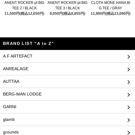
ANENT ROCKER pt BIG
ANENT ROCKER pt BIG
CLOTH MONE HANA BI
TEE 2 / BLACK
TEE 3 / BLACK
G TEE / GRAY
11,500円(税込12,650円)
8,050円(税込8,855円)
11,900円(税込13,090円)
BRAND LIST “A to Z”
A.F ARTEFACT
ANREALAGE
AUTTAA
BERG-MAN LODGE
GARNI
glamb
grounds