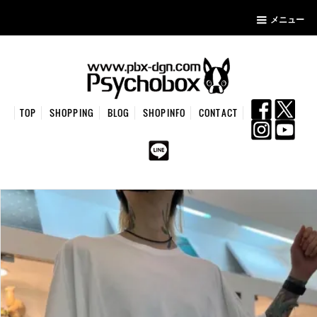
メニュー
TOP
SHOPPING
BLOG
SHOPINFO
CONTACT