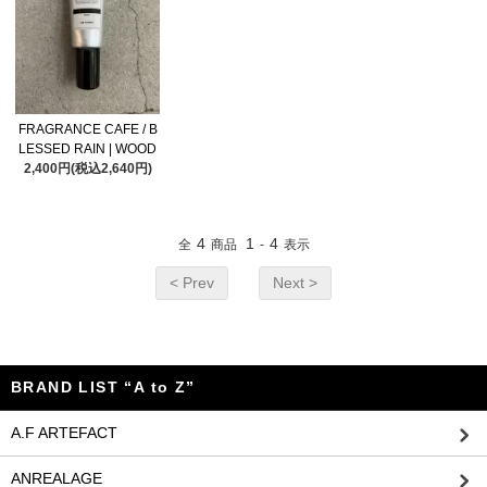
FRAGRANCE CAFE / B
LESSED RAIN | WOOD
2,400円(税込2,640円)
4
1
4
全
商品
-
表示
< Prev
Next >
BRAND LIST “A to Z”
A.F ARTEFACT
ANREALAGE