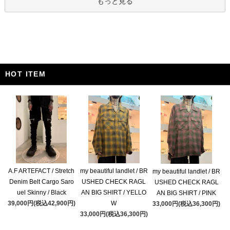
もっと見る
HOT ITEM
A.F ARTEFACT / Stretch
my beautiful landlet / BR
my beautiful landlet / BR
Denim Belt Cargo Saro
USHED CHECK RAGL
USHED CHECK RAGL
uel Skinny / Black
AN BIG SHIRT / YELLO
AN BIG SHIRT / PINK
39,000円(税込42,900円)
W
33,000円(税込36,300円)
33,000円(税込36,300円)