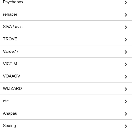
Psychobox
rehacer
SIVA / avis
TROVE
Varde77
VICTIM
VOAAOV
WIZZARD
etc.
Anapau
Seaing