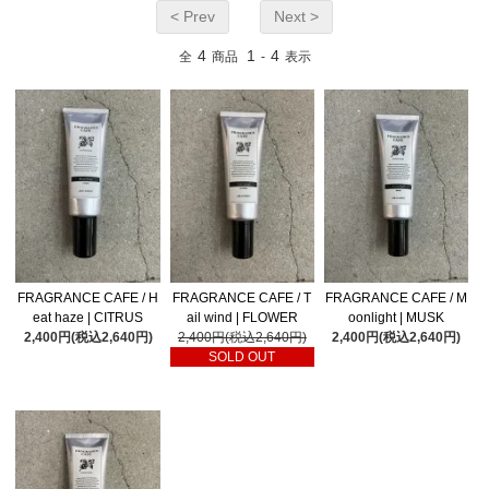
< Prev
Next >
4
1
4
全
商品
-
表示
FRAGRANCE CAFE / H
FRAGRANCE CAFE / T
FRAGRANCE CAFE / M
eat haze | CITRUS
ail wind | FLOWER
oonlight | MUSK
2,400円(税込2,640円)
2,400円(税込2,640円)
2,400円(税込2,640円)
SOLD OUT