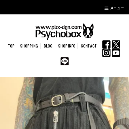
メニュー
TOP
SHOPPING
BLOG
SHOPINFO
CONTACT