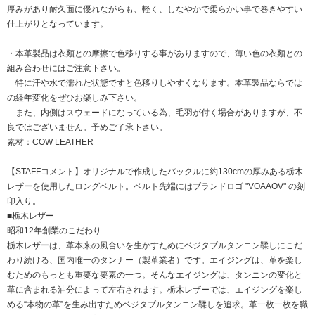
厚みがあり耐久面に優れながらも、軽く、しなやかで柔らかい事で巻きやすい
仕上がりとなっています。
・本革製品は衣類との摩擦で色移りする事がありますので、薄い色の衣類との
組み合わせにはご注意下さい。
特に汗や水で濡れた状態ですと色移りしやすくなります。本革製品ならでは
の経年変化をぜひお楽しみ下さい。
また、内側はスウェードになっている為、毛羽が付く場合がありますが、不
良ではございません。予めご了承下さい。
素材：COW LEATHER
【STAFFコメント】オリジナルで作成したバックルに約130cmの厚みある栃木
レザーを使用したロングベルト。ベルト先端にはブランドロゴ "VOAAOV" の刻
印入り。
■栃木レザー
昭和12年創業のこだわり
栃木レザーは、革本来の風合いを生かすためにベジタブルタンニン鞣しにこだ
わり続ける、国内唯一のタンナー（製革業者）です。エイジングは、革を楽し
むためのもっとも重要な要素の一つ。そんなエイジングは、タンニンの変化と
革に含まれる油分によって左右されます。栃木レザーでは、エイジングを楽し
める“本物の革”を生み出すためベジタブルタンニン鞣しを追求。革一枚一枚を職