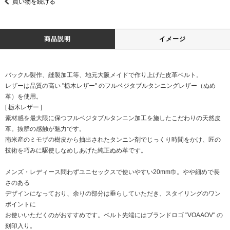
買い物を続ける
商品説明
イメージ
バックル製作、縫製加工等、地元大阪メイドで作り上げた皮革ベルト。
レザーは品質の高い "栃木レザー" のフルベジタブルタンニングレザー（ぬめ
革）を使用。
[ 栃木レザー ]
素材感を最大限に保つフルベジタブルタンニン加工を施したこだわりの天然皮
革。抜群の感触が魅力です。
南米産のミモザの樹皮から抽出されたタンニン剤でじっくり時間をかけ、匠の
技術を巧みに駆使しなめしあげた純正ぬめ革です。
メンズ・レディース問わずユニセックスで使いやすい20mm巾。やや細めで長
さのある
デザインになっており、余りの部分は垂らしていただき、スタイリングのワン
ポイントに
お使いいただくのがおすすめです。ベルト先端にはブランドロゴ "VOAAOV" の
刻印入り。