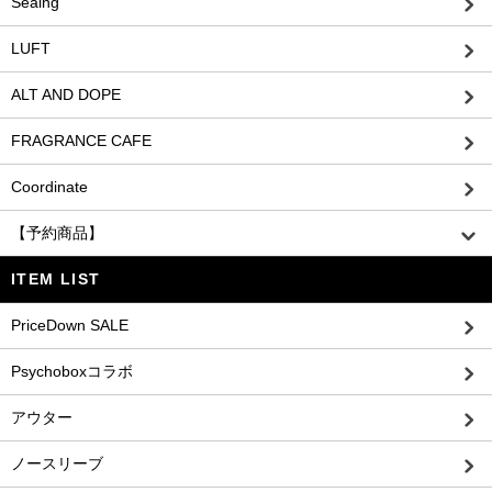
Seaing
LUFT
ALT AND DOPE
FRAGRANCE CAFE
Coordinate
【予約商品】
ITEM LIST
PriceDown SALE
Psychoboxコラボ
アウター
ノースリーブ