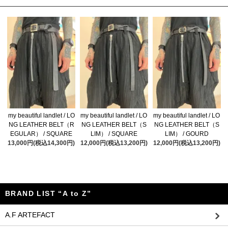
my beautiful landlet / LO
my beautiful landlet / LO
my beautiful landlet / LO
NG LEATHER BELT（R
NG LEATHER BELT（S
NG LEATHER BELT（S
EGULAR） / SQUARE
LIM） / SQUARE
LIM） / GOURD
13,000円(税込14,300円)
12,000円(税込13,200円)
12,000円(税込13,200円)
BRAND LIST “A to Z”
A.F ARTEFACT