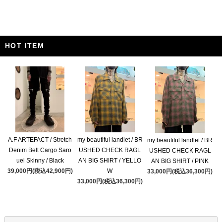
HOT ITEM
A.F ARTEFACT / Stretch
my beautiful landlet / BR
my beautiful landlet / BR
Denim Belt Cargo Saro
USHED CHECK RAGL
USHED CHECK RAGL
uel Skinny / Black
AN BIG SHIRT / YELLO
AN BIG SHIRT / PINK
39,000円(税込42,900円)
W
33,000円(税込36,300円)
33,000円(税込36,300円)