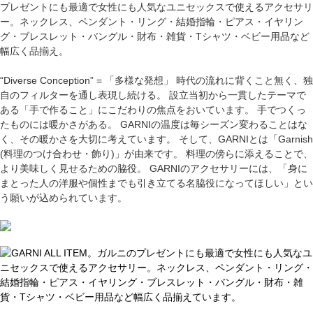
プレゼントにも最適で女性にも人気なユニセックスで使えるアクセサリ
ー。ネックレス、ペンダント・リング・結婚指輪・ピアス・イヤリン
グ・ブレスレット・バングル・財布・雑貨・Tシャツ・ベビー用品など
幅広く品揃え。
“Diverse Conception” = 「多様な発想」 時代の流れに背くこと無く、独
自のフィルターを通し表現し続ける。 設立当初から一貫したテーマで
ある「手で作ること」にこだわりの焦点をおいています。 手でつくっ
たものには暖かさがある。 GARNIの温度は毎シーズン変わることはな
く、その暖かさを大切に考えています。 そして、GARNIとは「Garnish
(料理のつけ合わせ・飾り)」が由来です。 料理の傍らに添えることで、
より美味しく見せるための脇役。 GARNIのアクセサリーには、「身に
まとった人の洋服や個性までも引き立てる名脇役になってほしい」とい
う願いが込められています。