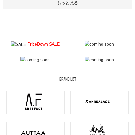
もっと見る
PriceDown SALE
BRAND LIST