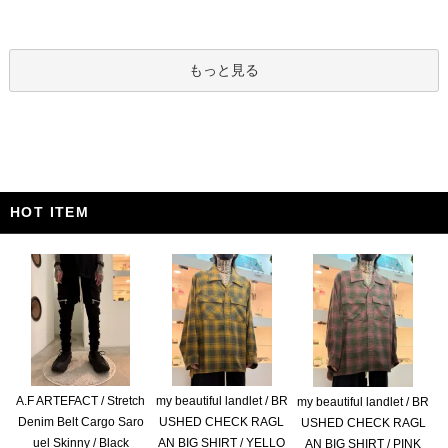
もっと見る
HOT ITEM
A.F ARTEFACT / Stretch
my beautiful landlet / BR
my beautiful landlet / BR
Denim Belt Cargo Saro
USHED CHECK RAGL
USHED CHECK RAGL
uel Skinny / Black
AN BIG SHIRT / YELLO
AN BIG SHIRT / PINK