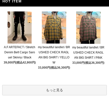
HOT ITEM
A.F ARTEFACT / Stretch
my beautiful landlet / BR
my beautiful landlet / BR
Denim Belt Cargo Saro
USHED CHECK RAGL
USHED CHECK RAGL
uel Skinny / Black
AN BIG SHIRT / YELLO
AN BIG SHIRT / PINK
39,000円(税込42,900円)
W
33,000円(税込36,300円)
33,000円(税込36,300円)
もっと見る