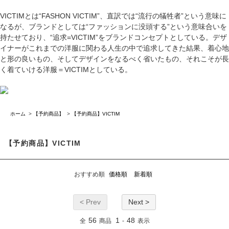
VICTIMとは“FASHON VICTIM”、直訳では“流行の犠牲者”という意味に
なるが、ブランドとしては“ファッションに没頭する”という意味合いを
持たせており、“追求=VICTIM”をブランドコンセプトとしている。デザ
イナーがこれまでの洋服に関わる人生の中で追求してきた結果、着心地
と形の良いもの、そしてデザインをなるべく省いたもの、それこそが長
く着ていける洋服＝VICTIMとしている。
ホーム
>
【予約商品】
>
【予約商品】VICTIM
【予約商品】VICTIM
おすすめ順
価格順
新着順
< Prev
Next >
56
1
48
全
商品
-
表示