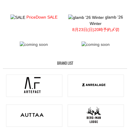
PriceDown SALE
glamb '26
Winter
8月23日(日)20時予約〆切
BRAND LIST