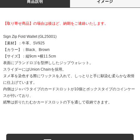
商品説明
イメージ
【取り寄せ商品】の場合は後ほど、納期をご連絡いたします。
Sign Zip Fold Wallet (GL25001)
【素材】：牛革、SV925
【カラー】：Black、Brown
【サイズ】：縦9cm ×横11.5cm
表面にブランドロゴを型押ししたジップウォレット。
スライダーにはUnion Chainを採用。
ヌメ革を染色する際にワックスを入れて、しっとりと手に馴染む柔らかな表情
に仕上げています。
内側はジャバラタイプのカードスロットが10個とボックスタイプのコインケー
スが付いており、
紙幣は折りたたむかカードスロットの下を通して収納できます。