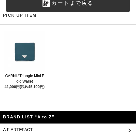
カートまで戻る
PICK UP ITEM
GARNI / Triangle Mini F
old Wallet
41,000円(税込45,100円)
BRAND LIST “A to Z”
A.F ARTEFACT