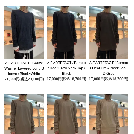
A.F ARTEFACT / Bombe
A.F ARTEFACT / Bombe
A.F ARTEFACT / Gauze
r Heat Crew Neck Top /
r Heat Crew Neck Top /
Washer Layered Long S
Black
D.Gray
leeve / Black×White
17,000円(税込18,700円)
17,000円(税込18,700円)
21,000円(税込23,100円)