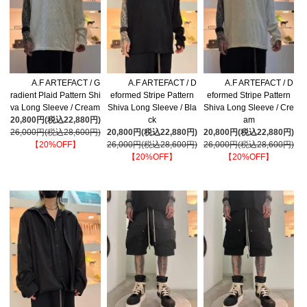
A.F ARTEFACT / G
A.F ARTEFACT / D
A.F ARTEFACT / D
radient Plaid Pattern Shi
eformed Stripe Pattern
eformed Stripe Pattern
va Long Sleeve / Cream
Shiva Long Sleeve / Bla
Shiva Long Sleeve / Cre
20,800円(税込22,880円)
ck
am
26,000円(税込28,600円)
20,800円(税込22,880円)
20,800円(税込22,880円)
【20%OFF】
26,000円(税込28,600円)
26,000円(税込28,600円)
【20%OFF】
【20%OFF】