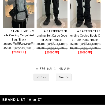
A.F ARTEFACT / M
A.F ARTEFACT / B
A.F ARTEFACT / B
atte Coating Cargo Vest
onding Belt Cargo Jogg
onding Coated Boots C
Bag / Black
er Denim / Black
ut Tuck Pants / Black
36,000円(税込39,600円)
30,400円(税込33,440円)
36,800円(税込40,480円)
45,000円(税込49,500円)
38,000円(税込41,800円)
46,000円(税込50,600円)
【20%OFF】
【20%OFF】
【20%OFF】
376
1
48
全
商品
-
表示
< Prev
Next >
BRAND LIST “A to Z”