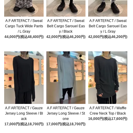
A.F ARTEFACT / Sweat
A.F ARTEFACT / Sweat
A.F ARTEFACT / Sweat
Cargo Tuck Wide Pants
Belt Cargo Sarouel Eas
Belt Cargo Sarouel Eas
/ L.Gray
y / Black
y / L.Gray
44,000円(税込48,400円)
42,000円(税込46,200円)
42,000円(税込46,200円)
A.F ARTEFACT / Gauze
A.F ARTEFACT / Gauze
A.F ARTEFACT / Waffle
Jersey Long Sleeve / Bl
Jersey Long Sleeve / St
Crew Neck Top / Black
ack
one
16,000円(税込17,600円)
17,000円(税込18,700円)
17,000円(税込18,700円)