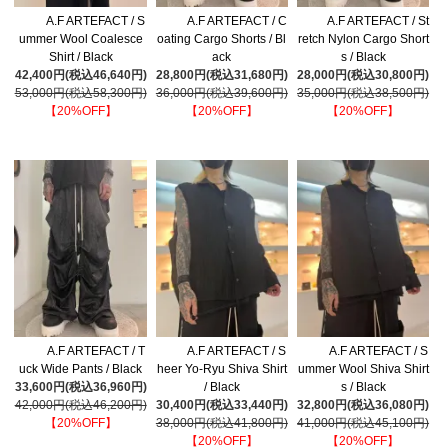
A.F ARTEFACT / S
A.F ARTEFACT / C
A.F ARTEFACT / St
ummer Wool Coalesce
oating Cargo Shorts / Bl
retch Nylon Cargo Short
Shirt / Black
ack
s / Black
42,400円(税込46,640円)
28,800円(税込31,680円)
28,000円(税込30,800円)
53,000円(税込58,300円)
36,000円(税込39,600円)
35,000円(税込38,500円)
【20%OFF】
【20%OFF】
【20%OFF】
A.F ARTEFACT / T
A.F ARTEFACT / S
A.F ARTEFACT / S
uck Wide Pants / Black
heer Yo-Ryu Shiva Shirt
ummer Wool Shiva Shirt
33,600円(税込36,960円)
/ Black
s / Black
42,000円(税込46,200円)
30,400円(税込33,440円)
32,800円(税込36,080円)
【20%OFF】
38,000円(税込41,800円)
41,000円(税込45,100円)
【20%OFF】
【20%OFF】