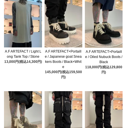
A.F ARTEFACT / Light L
A.F ARTEFACT×Portaill
A.F ARTEFACT×Portaill
ong Tank Top / Stone
e / Japanese goat Snea
e / Oiled Nubuck Boots /
13,000円(税込14,300円)
kers Boots / Black×Whit
Black
e
118,000円(税込129,800
145,000円(税込159,500
円)
円)