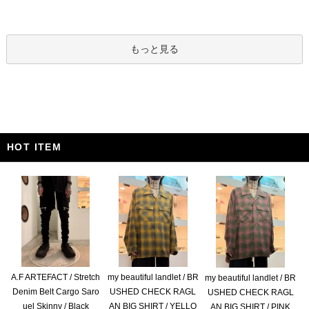
もっと見る
HOT ITEM
A.F ARTEFACT / Stretch
my beautiful landlet / BR
my beautiful landlet / BR
Denim Belt Cargo Saro
USHED CHECK RAGL
USHED CHECK RAGL
uel Skinny / Black
AN BIG SHIRT / YELLO
AN BIG SHIRT / PINK