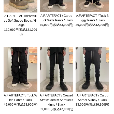
A.F ARTEFACT / Cargo
A.F ARTEFACT / Tuck B
A.F ARTEFACT×Portaill
Tuck Wide Pants / Black
uggy Pants / Black
e / Soft Suede Boots / G.
49,000円(税込53,900円)
39,000円(税込42,900円)
Beige
110,000円(税込121,000
円)
A.F ARTEFACT / Tuck W
A.F ARTEFACT / Coated
A.F ARTEFACT / Cargo
ide Pants / Black
Stretch denim Sarouel s
Saroel Skinny / Black
49,000円(税込53,900円)
kinny / Black
33,000円(税込36,300円)
39,000円(税込42,900円)