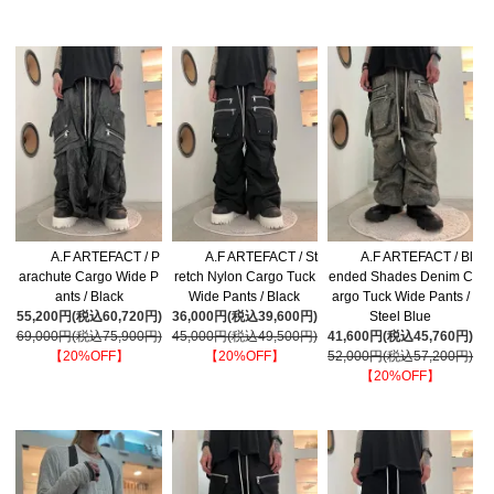
A.F ARTEFACT / P
A.F ARTEFACT / St
A.F ARTEFACT / Bl
arachute Cargo Wide P
retch Nylon Cargo Tuck
ended Shades Denim C
ants / Black
Wide Pants / Black
argo Tuck Wide Pants /
55,200円(税込60,720円)
36,000円(税込39,600円)
Steel Blue
69,000円(税込75,900円)
45,000円(税込49,500円)
41,600円(税込45,760円)
【20%OFF】
【20%OFF】
52,000円(税込57,200円)
【20%OFF】