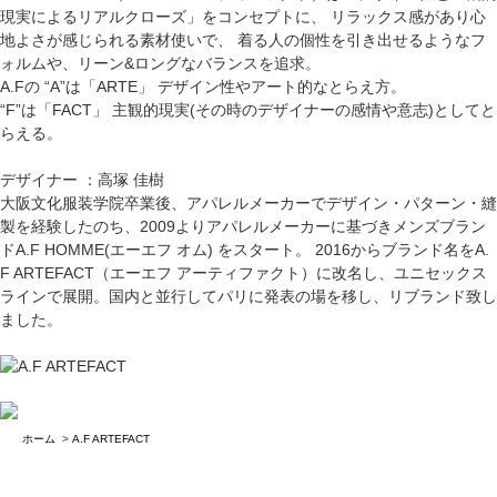
現実によるリアルクローズ」をコンセプトに、 リラックス感があり心
地よさが感じられる素材使いで、 着る人の個性を引き出せるようなフ
ォルムや、リーン&ロングなバランスを追求。
A.Fの “A”は「ARTE」 デザイン性やアート的なとらえ方。
“F”は「FACT」 主観的現実(その時のデザイナーの感情や意志)としてと
らえる。
デザイナー ：高塚 佳樹
大阪文化服装学院卒業後、アパレルメーカーでデザイン・パターン・縫
製を経験したのち、2009よりアパレルメーカーに基づきメンズブラン
ドA.F HOMME(エーエフ オム) をスタート。 2016からブランド名をA.
F ARTEFACT（エーエフ アーティファクト）に改名し、ユニセックス
ラインで展開。国内と並行してパリに発表の場を移し、リブランド致し
ました。
ホーム
>
A.F ARTEFACT