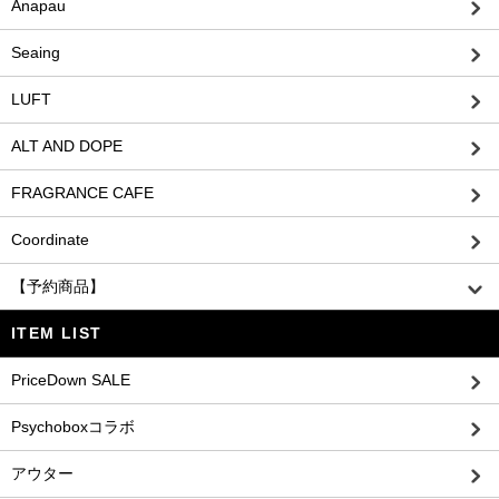
Anapau
Seaing
LUFT
ALT AND DOPE
FRAGRANCE CAFE
Coordinate
【予約商品】
ITEM LIST
PriceDown SALE
Psychoboxコラボ
アウター