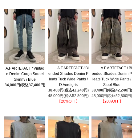
A.F ARTEFACT / Bl
A.F ARTEFACT / Bl
A.F ARTEFACT / Vintag
ended Shades Denim P
ended Shades Denim P
e Denim Cargo Saroel
leats Tuck Wide Pants /
leats Tuck Wide Pants /
Skinny / Blue
D.Verdigris
Steel Blue
34,000円(税込37,400円)
38,400円(税込42,240円)
38,400円(税込42,240円)
48,000円(税込52,800円)
48,000円(税込52,800円)
【20%OFF】
【20%OFF】