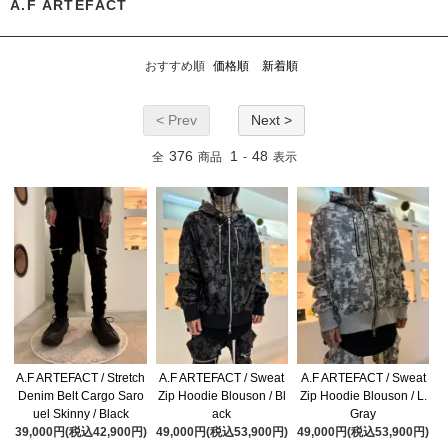
A.F ARTEFACT
おすすめ順
価格順
新着順
< Prev
Next >
376
1
48
全
商品
-
表示
A.F ARTEFACT / Stretch
A.F ARTEFACT / Sweat
A.F ARTEFACT / Sweat
Denim Belt Cargo Saro
Zip Hoodie Blouson / Bl
Zip Hoodie Blouson / L.
uel Skinny / Black
ack
Gray
39,000円(税込42,900円)
49,000円(税込53,900円)
49,000円(税込53,900円)