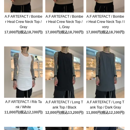
A.F ARTEFACT / Bombe
A.F ARTEFACT / Bombe
A.F ARTEFACT / Bombe
r Heat Crew Neck Top /
r Heat Crew Neck Top /
r Heat Crew Neck Top / I
Gray
L.Gray
vory
17,000円(税込18,700円)
17,000円(税込18,700円)
17,000円(税込18,700円)
A.F ARTEFACT / Rib Ta
A.F ARTEFACT / Long T
A.F ARTEFACT / Long T
nk / White
ank Top / Black
ank Top / Dark Gray
11,000円(税込12,100円)
12,000円(税込13,200円)
11,000円(税込12,100円)