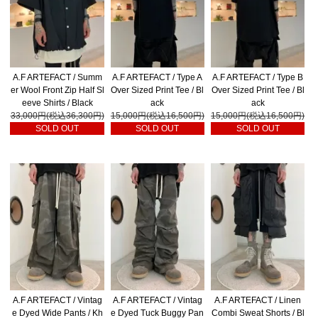
A.F ARTEFACT / Summ
A.F ARTEFACT / Type A
A.F ARTEFACT / Type B
er Wool Front Zip Half Sl
Over Sized Print Tee / Bl
Over Sized Print Tee / Bl
eeve Shirts / Black
ack
ack
33,000円(税込36,300円)
15,000円(税込16,500円)
15,000円(税込16,500円)
SOLD OUT
SOLD OUT
SOLD OUT
A.F ARTEFACT / Vintag
A.F ARTEFACT / Vintag
A.F ARTEFACT / Linen
e Dyed Wide Pants / Kh
e Dyed Tuck Buggy Pan
Combi Sweat Shorts / Bl