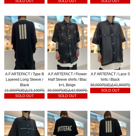
SOLD OUT
SOLD OUT
SOLD OUT
A.F ARTEFACT / Type B
A.F ARTEFACT / Flower
A.F ARTEFACT / Lace S
Layered Long Sleeve /
Half Sleeve shirts / Blac
hirts / Black
Black
k×L.Beige
38,000円(税込41,800円)
21,000円(税込23,100円)
39,000円(税込42,900円)
SOLD OUT
SOLD OUT
SOLD OUT