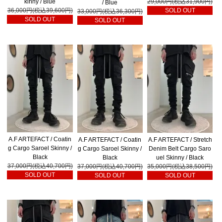
kinny / Blue
29,000円(税込31,900円)
/ Blue
36,000円(税込39,600円)
SOLD OUT
33,000円(税込36,300円)
SOLD OUT
SOLD OUT
A.F ARTEFACT / Coatin
A.F ARTEFACT / Coatin
A.F ARTEFACT / Stretch
g Cargo Saroel Skinny /
g Cargo Saroel Skinny /
Denim Belt Cargo Saro
Black
Black
uel Skinny / Black
37,000円(税込40,700円)
37,000円(税込40,700円)
35,000円(税込38,500円)
SOLD OUT
SOLD OUT
SOLD OUT