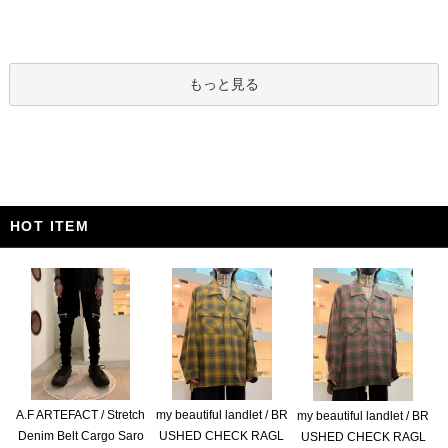
もっと見る
HOT ITEM
A.F ARTEFACT / Stretch
my beautiful landlet / BR
my beautiful landlet / BR
Denim Belt Cargo Saro
USHED CHECK RAGL
USHED CHECK RAGL