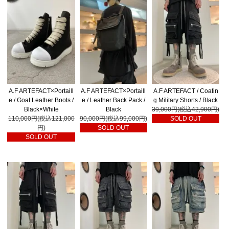
A.F ARTEFACT×Portaill
A.F ARTEFACT×Portaill
A.F ARTEFACT / Coatin
e / Goat Leather Boots /
e / Leather Back Pack /
g Military Shorts / Black
Black×White
Black
39,000円(税込42,900円)
110,000円(税込121,000
90,000円(税込99,000円)
SOLD OUT
円)
SOLD OUT
SOLD OUT