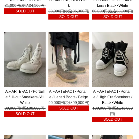
31,000円(税込34,100円)
k
kers / Black×White
SOLD OUT
33,000円(税込36,300円)
80,000円(税込88,000円)
SOLD OUT
SOLD OUT
A.F ARTEFACT×Portaill
A.F ARTEFACT×Portaill
A.F ARTEFACT×Portaill
e / Hi-cut Sneakers / All
e / Laced Boots / Beige
e / High Cut Sneakers /
White
90,000円(税込99,000円)
Black×White
80,000円(税込88,000円)
SOLD OUT
130,000円(税込143,000
SOLD OUT
円)
SOLD OUT