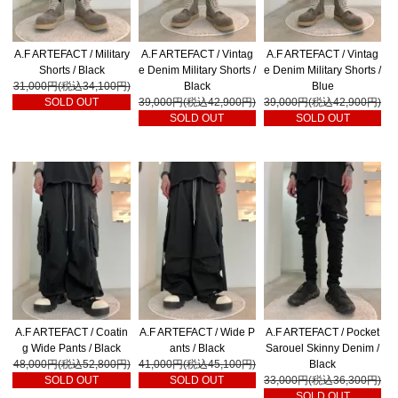
A.F ARTEFACT / Military
A.F ARTEFACT / Vintag
A.F ARTEFACT / Vintag
Shorts / Black
e Denim Military Shorts /
e Denim Military Shorts /
31,000円(税込34,100円)
Black
Blue
SOLD OUT
39,000円(税込42,900円)
39,000円(税込42,900円)
SOLD OUT
SOLD OUT
A.F ARTEFACT / Coatin
A.F ARTEFACT / Wide P
A.F ARTEFACT / Pocket
g Wide Pants / Black
ants / Black
Sarouel Skinny Denim /
48,000円(税込52,800円)
41,000円(税込45,100円)
Black
SOLD OUT
SOLD OUT
33,000円(税込36,300円)
SOLD OUT