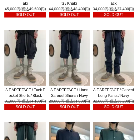
aki
ts / Khaki
ack
45,000円(税込49,500円)
44,000円(税込48,400円)
34,000円(税込37,400円)
SOLD OUT
SOLD OUT
SOLD OUT
A.F ARTEFACT / Tuck P
A.F ARTEFACT / Linen
A.F ARTEFACT / Carved
ocket Shorts / Black
Sarouel Shorts / Navy
Long Pants / Navy
31,000円(税込34,100円)
29,000円(税込31,900円)
32,000円(税込35,200円)
SOLD OUT
SOLD OUT
SOLD OUT