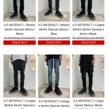
A.F ARTEFACT / Stretch
A.F ARTEFACT / Stretch
A.F ARTEFACT / Coated
denim Sarouel skinny /
denim Sarouel skinny /
Stretch denim Sarouel s
Black
Blue
kinny / Black
28,000円(税込30,800円)
28,000円(税込30,800円)
36,000円(税込39,600円)
SOLD OUT
SOLD OUT
SOLD OUT
A.F ARTEFACT / Coated
A.F ARTEFACT / Cargo
A.F ARTEFACT / Vintag
Stretch denim Sarouel s
Saroel Skinny / Black
e denim Sarouel skinny