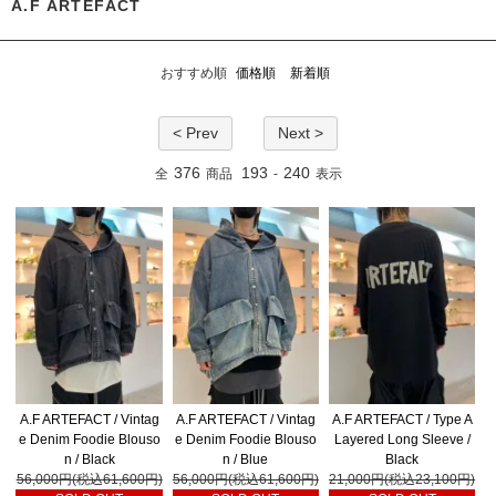
A.F ARTEFACT
おすすめ順
価格順
新着順
< Prev
Next >
376
193
240
全
商品
-
表示
A.F ARTEFACT / Vintag
A.F ARTEFACT / Vintag
A.F ARTEFACT / Type A
e Denim Foodie Blouso
e Denim Foodie Blouso
Layered Long Sleeve /
n / Black
n / Blue
Black
56,000円(税込61,600円)
56,000円(税込61,600円)
21,000円(税込23,100円)