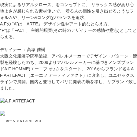
現実によるリアルクローズ」をコンセプトに、 リラックス感があり心
地よさが感じられる素材使いで、 着る人の個性を引き出せるようなフ
ォルムや、リーン&ロングなバランスを追求。
A.Fの “A”は「ARTE」 デザイン性やアート的なとらえ方。
“F”は「FACT」 主観的現実(その時のデザイナーの感情や意志)としてと
らえる。
デザイナー ：高塚 佳樹
大阪文化服装学院卒業後、アパレルメーカーでデザイン・パターン・縫
製を経験したのち、2009よりアパレルメーカーに基づきメンズブラン
ドA.F HOMME(エーエフ オム) をスタート。 2016からブランド名をA.
F ARTEFACT（エーエフ アーティファクト）に改名し、ユニセックス
ラインで展開。国内と並行してパリに発表の場を移し、リブランド致し
ました。
ホーム
>
A.F ARTEFACT