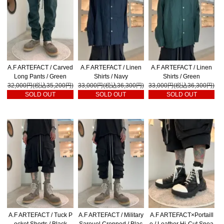
A.F ARTEFACT / Carved
A.F ARTEFACT / Linen
A.F ARTEFACT / Linen
Long Pants / Green
Shirts / Navy
Shirts / Green
32,000円(税込35,200円)
33,000円(税込36,300円)
33,000円(税込36,300円)
SOLD OUT
SOLD OUT
SOLD OUT
A.F ARTEFACT / Tuck P
A.F ARTEFACT / Military
A.F ARTEFACT×Portaill
ocket Shorts / Black
Sarouel Cropped / Blac
e / Leather Hi-Cut Snea