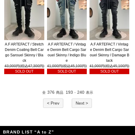
A.F ARTEFACT / Stretch
A.F ARTEFACT / Vintag
A.F ARTEFACT / Vintag
Denim Coating Belt Car
e Denim Belt Cargo Sar
e Denim Belt Cargo Sar
go Sarouel Skinny / Bla
ouel Skinny / Indigo Blu
ouel Skinny / Damage B
ck
e
lack
43,000円(税込47,300円)
41,000円(税込45,100円)
41,000円(税込45,100円)
SOLD OUT
SOLD OUT
SOLD OUT
376
193
240
全
商品
-
表示
< Prev
Next >
BRAND LIST “A to Z”