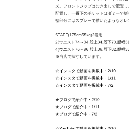
ズ。フロントジップはむき出しで配置し
配置し、一番下のポケットはダミーで膨
裾部分にはスプレーで描いたようなオレ
STAFF(175cm55kg)2着用
2(ウエスト74～94,股上34,股下79,腿幅31
4(ウエスト76～96,股上36,股下82,腿幅33
※当店で採寸しています。
☆
インスタで動画を掲載中・2/10
☆
インスタで動画を掲載中・1/11
☆
インスタで動画を掲載中・7/2
★
ブログで紹介中・2/10
★
ブログで紹介中・1/11
★
ブログで紹介中・7/2
☆
YouTubeで動画を掲載中・2/10