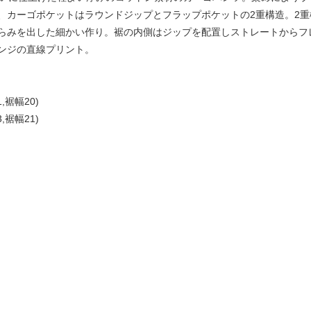
、カーゴポケットはラウンドジップとフラップポケットの2重構造。2
らみを出した細かい作り。裾の内側はジップを配置しストレートからフ
ンジの直線プリント。
,裾幅20)
,裾幅21)