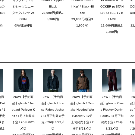
シャ
リングロウエッ
Shoes i “Pippo” /
Shoes ii “Smoot
PERMANENT R
PE
naの
ジシャツにニー
Black
h Kip” / Black×Bl
OCKER pt STAN
OC
608
タックパンツ 26
23,000円(税込2
ack
DARD TEE 1 / B
DAR
0804
5,300円)
29,000円(税込3
LACK
円)
0円(税込0円)
1,900円)
12,000円(税込1
12
3,200円)
約商
26WT【予約商
26WT【予約商
26WT【予約商
26WT【予約商
2
Eat
品】glamb / Jac
品】glamb / Loo
品】glamb / Rem
品】glamb / Glos
品】g
 / 1
quard Pullover K
se Riders Jacket
ake Hooded Wor
s Flockey Denim
go 
予定
nit / 1月上旬発売
/ 11月下旬発売予
k Jacket / 12月
Pants / 11月下旬
ee 
3〆切
予定 / 26年 8/23
定 / 26年 8/23〆
上旬発売予定 / 2
発売予定 / 26年
1
税込2
〆切
切
6年 8/23〆切
8/23〆切
/ 
23,000円(税込2
38,000円(税込4
38,000円(税込4
25,000円(税込2
32