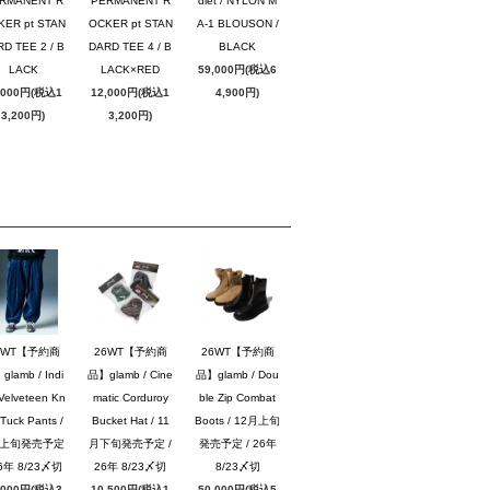
RMANENT R
PERMANENT R
dlet / NYLON M
KER pt STAN
OCKER pt STAN
A-1 BLOUSON /
D TEE 2 / B
DARD TEE 4 / B
BLACK
LACK
LACK×RED
59,000円(税込6
,000円(税込1
12,000円(税込1
4,900円)
3,200円)
3,200円)
6WT【予約商
26WT【予約商
26WT【予約商
lamb / Indi
品】glamb / Cine
品】glamb / Dou
Velveteen Kn
matic Corduroy
ble Zip Combat
Tuck Pants /
Bucket Hat / 11
Boots / 12月上旬
月上旬発売予定
月下旬発売予定 /
発売予定 / 26年
26年 8/23〆切
26年 8/23〆切
8/23〆切
,000円(税込3
10,500円(税込1
50,000円(税込5