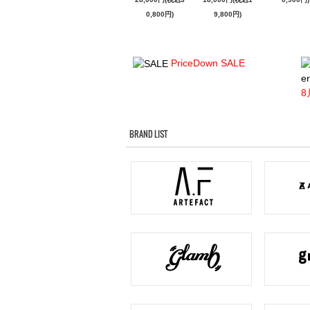
0,800円)
9,800円)
PriceDown SALE
er
8
BRAND LIST