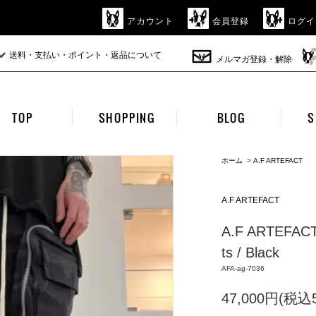
アカウント
会員登録
ログイ
送料・支払い・ポイント・返品について
メルマガ登録・解除
TOP
SHOPPING
BLOG
S
ホーム
>
A.F ARTEFACT
A.F ARTEFACT
A.F ARTEFACT 
ts / Black
AFA-ag-7036
47,000円(税込5