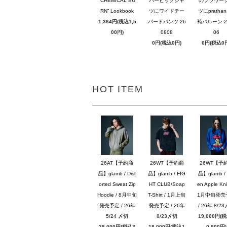
“CHEMICAL BU
パービッグシャ
のフラワー
RN” Lookbook
ツにワイドテー
ツにpratha
1,364円(税込1,5
パードパンツ 26
袴バルーン 2
00円)
0808
06
0円(税込0円)
0円(税込0
HOT ITEM
26AT【予約商
26WT【予約商
26WT【予
品】glamb / Dist
品】glamb / FIG
品】glamb / 
orted Sweat Zip
HT CLUB/Soap
en Apple Knit
Hoodie / 8月中旬
T-Shirt / 1月上旬
1月中旬発売
発売予定 / 26年
発売予定 / 26年
/ 26年 8/2
5/24 〆切
8/23〆切
19,000円(
28,000円(税込3
18,000円(税込1
0,900円)