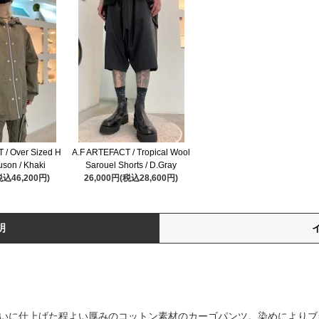
 / Over Sized H
A.F ARTEFACT / Tropical Wool
uson / Khaki
Sarouel Shorts / D.Gray
税込46,200円)
26,000円(税込28,600円)
明
風合いに仕上げた程よい厚みのコットン素材のカーゴパンツ。染めにより