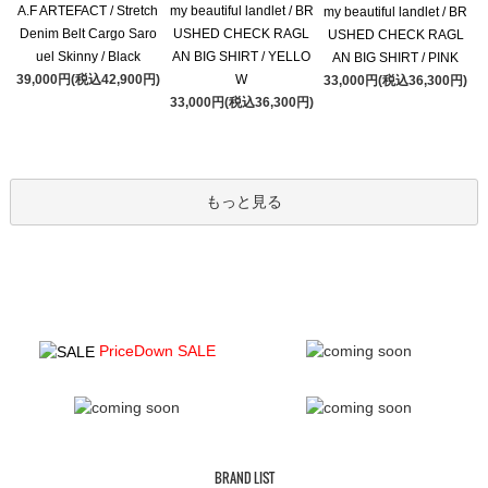
A.F ARTEFACT / Stretch
my beautiful landlet / BR
my beautiful landlet / BR
Denim Belt Cargo Saro
USHED CHECK RAGL
USHED CHECK RAGL
uel Skinny / Black
AN BIG SHIRT / YELLO
AN BIG SHIRT / PINK
39,000円(税込42,900円)
W
33,000円(税込36,300円)
33,000円(税込36,300円)
もっと見る
PriceDown SALE
BRAND LIST