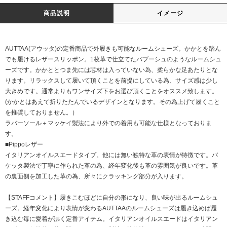
商品説明
イメージ
AUTTAA(アウッタ)の定番商品で外履きも可能なルームシューズ。かかとを踏ん
でも履けるレザースリッポン。1枚革で仕立てたバブーシュのようなルームシュ
ーズです。かかととつま先には芯材は入っていない為、柔らかな足あたりとな
ります。リラックスして履いて頂くことを前提にしている為、サイズ感は少し
大きめです。通常よりもワンサイズ下をお選び頂くことをオススメ致します。
(かかとはあえて折りたたんでいるデザインとなります。その為上げて履くこと
を推奨しておりません。）
ラバーソール＋マッケイ製法により外での着用も可能な仕様となっておりま
す。
■Pippoレザー
イタリアンオイルスエードタイプ。他には無い独特な革の表情が特徴です。バ
ケッタ製法で丁寧に作られた革の為、経年変化後も革の雰囲気が良いです。革
の裏面側を加工した革の為、所々にクラッキング部分が入ります。
【STAFFコメント】履きこむほどに自分の形になり、良い味が出るルームシュ
ーズ。経年変化により表情が変わるAUTTAAのルームシューズは履き込めば履
き込む毎に愛着が沸く定番アイテム。イタリアンオイルスエードはイタリアン