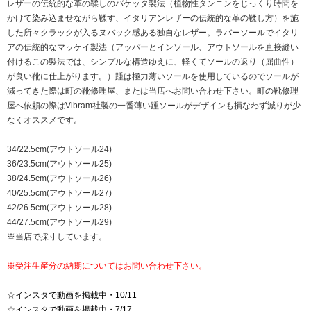
レザーの伝統的な革の鞣しのバケッタ製法（植物性タンニンをじっくり時間を
かけて染み込ませながら鞣す、イタリアンレザーの伝統的な革の鞣し方）を施
した所々クラックが入るヌバック感ある独自なレザー。ラバーソールでイタリ
アの伝統的なマッケイ製法（アッパーとインソール、アウトソールを直接縫い
付けるこの製法では、シンプルな構造ゆえに、軽くてソールの返り（屈曲性）
が良い靴に仕上がります。）踵は極力薄いソールを使用しているのでソールが
減ってきた際は町の靴修理屋、または当店へお問い合わせ下さい。町の靴修理
屋へ依頼の際はVibram社製の一番薄い踵ソールがデザインも損なわず減りが少
なくオススメです。
34/22.5cm(アウトソール24)
36/23.5cm(アウトソール25)
38/24.5cm(アウトソール26)
40/25.5cm(アウトソール27)
42/26.5cm(アウトソール28)
44/27.5cm(アウトソール29)
※当店で採寸しています。
※受注生産分の納期についてはお問い合わせ下さい。
☆
インスタで動画を掲載中・10/11
☆
インスタで動画を掲載中・7/17