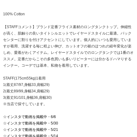
100% Cotton
【STAFFコメント】ブランド定番フライス素材のロングタンクトップ。伸縮性
が高く、肌触りの良いタイトシルエットでレイヤードスタイルに最適。バック
センターに割りを付けアクセントにしています。個人的にいつも愛用していま
すが着用、洗濯する毎に程よい伸び、カットオフの裾のほつれの経年変化が楽
しめ、愛着がわくアイテム。レイヤードスタイルでのロングタンクでは1番のオ
ススメ。定番だからこその多色買いも多いリピーターには分かるドハマりする
インナー。コーデでは基本、私物を着用しています。
STAFF(175cm55kg)1着用
1(着丈87/97,身幅33,肩幅29)
2(着丈89/99,身幅34,肩幅29)
3(着丈91/101,身幅36,肩幅30)
※当店で採寸しています。
☆
インスタで動画を掲載中・6/6
☆
インスタで動画を掲載中・5/30
☆
インスタで動画を掲載中・5/21
☆
インスタで動画を掲載中・5/14