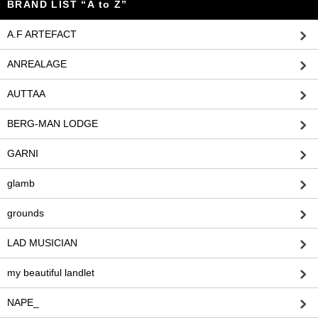
BRAND LIST “A to Z”
A.F ARTEFACT
ANREALAGE
AUTTAA
BERG-MAN LODGE
GARNI
glamb
grounds
LAD MUSICIAN
my beautiful landlet
NAPE_