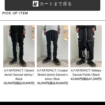
カートまで戻る
PICK UP ITEM
A.F ARTEFACT / Stretch
A.F ARTEFACT / Coated
A.F ARTEFACT / Military
denim Sarouel skinny /
Stretch denim Sarouel s
Sarouel Pants / Black
Black
kinny / Blue
43,000円(税込47,300円)
28,000円(税込30,800円)
36,000円(税込39,600円)