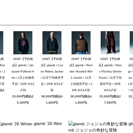
約商
26WT【予約商
26WT【予約商
26WT【予約商
26WT【予約商
2
Eat
品】glamb / Jac
品】glamb / Loo
品】glamb / Rem
品】glamb / Glos
品】g
 / 1
quard Pullover K
se Riders Jacket
ake Hooded Wor
s Flockey Denim
go 
予定
nit / 1月上旬発売
/ 11月下旬発売予
k Jacket / 12月
Pants / 11月下旬
ee 
3〆切
予定 / 26年 8/23
定 / 26年 8/23〆
上旬発売予定 / 2
発売予定 / 26年
1
税込2
〆切
切
6年 8/23〆切
8/23〆切
/ 
23,000円(税込2
38,000円(税込4
38,000円(税込4
25,000円(税込2
32
5,300円)
1,800円)
1,800円)
7,500円)
glamb '26 Wint
gl
mb ジョジョの奇妙な冒険