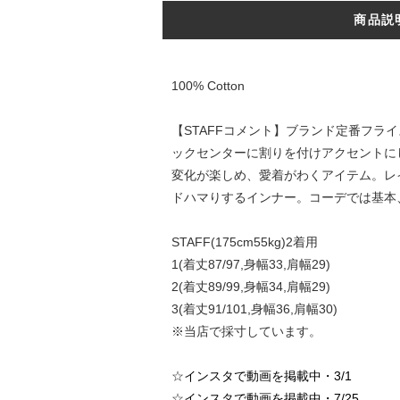
商品説
100% Cotton
【STAFFコメント】ブランド定番フ
ックセンターに割りを付けアクセントに
変化が楽しめ、愛着がわくアイテム。レ
ドハマりするインナー。コーデでは基本
STAFF(175cm55kg)2着用
1(着丈87/97,身幅33,肩幅29)
2(着丈89/99,身幅34,肩幅29)
3(着丈91/101,身幅36,肩幅30)
※当店で採寸しています。
☆
インスタで動画を掲載中・3/1
☆
インスタで動画を掲載中・7/25