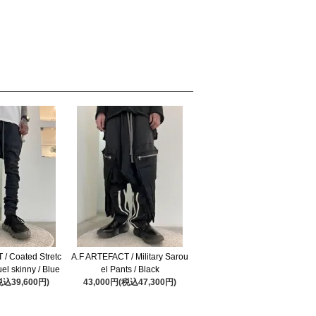
/ Coated Stretc
A.F ARTEFACT / Military Sarou
el skinny / Blue
el Pants / Black
税込39,600円)
43,000円(税込47,300円)