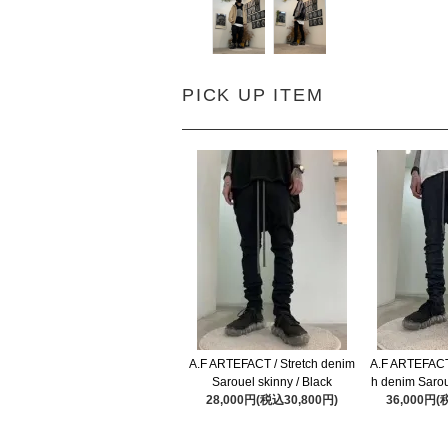
PICK UP ITEM
A.F ARTEFACT / Stretch denim
A.F ARTEFACT 
Sarouel skinny / Black
h denim Sarou
28,000円(税込30,800円)
36,000円(