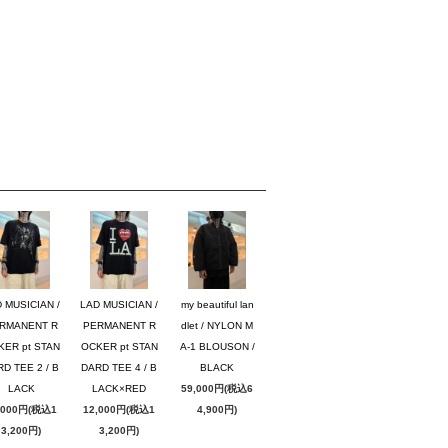
 MUSICIAN /
LAD MUSICIAN /
my beautiful lan
RMANENT R
PERMANENT R
dlet / NYLON M
KER pt STAN
OCKER pt STAN
A-1 BLOUSON /
D TEE 2 / B
DARD TEE 4 / B
BLACK
LACK
LACK×RED
59,000円(税込6
,000円(税込1
12,000円(税込1
4,900円)
3,200円)
3,200円)