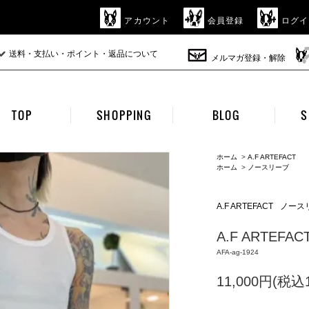
アカウント
会員登録
ログイ
送料・支払い・ポイント・返品について
メルマガ登録・解除
TOP
SHOPPING
BLOG
S
ホーム
>
A.F ARTEFACT
ホーム
>
ノースリーブ
A.F ARTEFACT
ノース
A.F ARTEFACT 
AFA-ag-1924
11,000円(税込1