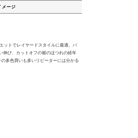
イメージ
ルエットでレイヤードスタイルに最適。バ
い伸び、カットオフの裾のほつれの経年
その多色買いも多いリピーターには分かる