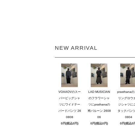
NEW ARRIVAL
VOAAOVのスー
LAD MUSICIAN
prasthana
パービッグシャ
のフラワーシャ
リングロウ
ツにワイドテー
ツにprathanaの
ジシャツに
パードパンツ 26
袴バルーン 2608
タックパンツ 
0808
06
0804
0円(税込0円)
0円(税込0円)
0円(税込0