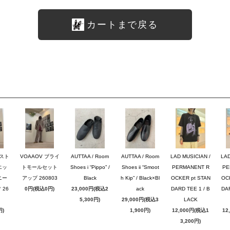
カートまで戻る
のスト
VOAAOV ブライ
AUTTAA / Room
AUTTAA / Room
LAD MUSICIAN /
LAD
エッ
トモールセット
Shoes i “Pippo” /
Shoes ii “Smoot
PERMANENT R
PE
ニー
アップ 260803
Black
h Kip” / Black×Bl
OCKER pt STAN
OC
26
0円(税込0円)
23,000円(税込2
ack
DARD TEE 1 / B
DAR
5,300円)
29,000円(税込3
LACK
円)
1,900円)
12,000円(税込1
12
3,200円)