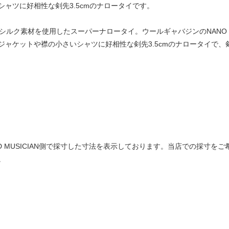
ャツに好相性な剣先3.5cmのナロータイです。
のシルク素材を使用したスーパーナロータイ。ウールギャバジンのNANO 
ャケットや襟の小さいシャツに好相性な剣先3.5cmのナロータイで、剣
は LAD MUSICIAN側で採寸した寸法を表示しております。当店での採
。