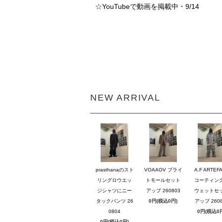
☆
YouTubeで動画を掲載中・9/14
NEW ARRIVAL
prasthanaのスト
VOAAOV ブライ
A.F ARTEF
リングロウエッ
トモールセット
コーティン
ジシャツにニー
アップ 260803
ウェットセ
タックパンツ 26
0円(税込0円)
アップ 2608
0804
0円(税込0
0円(税込0円)