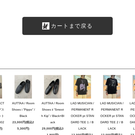
カートまで戻る
ACT
AUTTAA / Room
AUTTAA / Room
LAD MUSICIAN /
LAD MUSICIAN /
LAD
グス
Shoes i “Pippo” /
Shoes ii “Smoot
PERMANENT R
PERMANENT R
PE
ット
Black
h Kip” / Black×Bl
OCKER pt STAN
OCKER pt STAN
OC
02
23,000円(税込2
ack
DARD TEE 1 / B
DARD TEE 2 / B
DAR
円)
5,300円)
29,000円(税込3
LACK
LACK
1,900円)
12,000円(税込1
12,000円(税込1
12