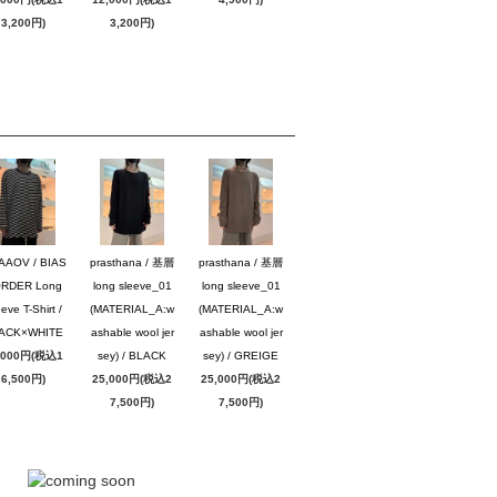
3,200円)
3,200円)
AAOV / BIAS
prasthana / 基層
prasthana / 基層
RDER Long
long sleeve_01
long sleeve_01
eve T-Shirt /
(MATERIAL_A:w
(MATERIAL_A:w
ACK×WHITE
ashable wool jer
ashable wool jer
,000円(税込1
sey) / BLACK
sey) / GREIGE
6,500円)
25,000円(税込2
25,000円(税込2
7,500円)
7,500円)