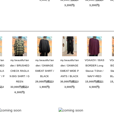
3,200円)
3,200円)
 lan
my beautiful lan
my beautiful lan
my beautiful lan
VOAAOV / BIAS
VO
SHED
dlet / BRUSHED
dlet / DAMAGE
dlet / DAMAGE
BORDER Long
BO
GLA
CHECK RAGLA
SWEAT SHIRT /
SWEAT WIDE P
Sleeve T-Shirt /
Sle
 / P
N BIG SHIRT / G
BLACK
ANTS / BLACK
NAVY×RED
BL
REEN
29,000円(税込3
30,000円(税込3
15,000円(税込1
15
税込3
33,000円(税込3
1,900円)
3,000円)
6,500円)
6,300円)