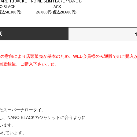
DARD 1B JACKE
RDINE SLIM FLARE / NANO B
NO BLACK
LACK
税込58,300円)
26,000円(税込28,600円)
明
ランド側の意向により店頭販売が基本のため、WEB会員様のみ通販でのご購入
員登録後、ご購入下さいませ。
たスーパーナロータイ。
NANO BLACKのジャケットに合うように
います。
いれています。