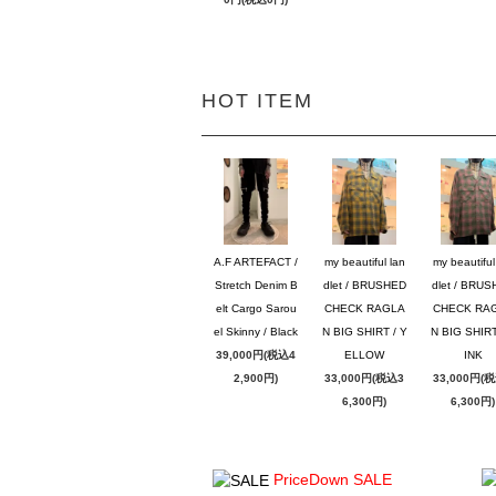
HOT ITEM
A.F ARTEFACT /
my beautiful lan
my beautiful
Stretch Denim B
dlet / BRUSHED
dlet / BRU
elt Cargo Sarou
CHECK RAGLA
CHECK RA
el Skinny / Black
N BIG SHIRT / Y
N BIG SHIRT
39,000円(税込4
ELLOW
INK
2,900円)
33,000円(税込3
33,000円(
6,300円)
6,300円)
PriceDown SALE