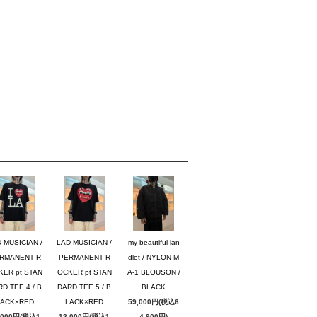
 MUSICIAN /
LAD MUSICIAN /
my beautiful lan
RMANENT R
PERMANENT R
dlet / NYLON M
KER pt STAN
OCKER pt STAN
A-1 BLOUSON /
D TEE 4 / B
DARD TEE 5 / B
BLACK
LACK×RED
LACK×RED
59,000円(税込6
,000円(税込1
12,000円(税込1
4,900円)