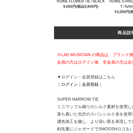
RDINE FLOWER TIE / BLACK
RDINE STAN
9,000円(税込9,900円)
T / NA
53,000円(
商品説
※LAD MUSICIAN の商品は、ブ
会員の方はログイン後、非会員の方は会
▼ログイン・会員登録はこちら
｜
ログイン
｜
会員登録
｜
SUPER NARROW TIE
ミニワッフル織りのシルク素材を使用し
落ち着いた光沢のスパンシルク糸を使用し、
濃色加工を施し、より深い黒を表現して
剣先裏にジャガードでSWOOSHロゴを