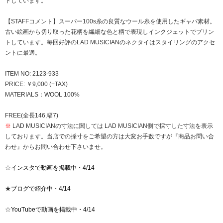
トしています。
【STAFFコメント】スーパー100s糸の良質なウール糸を使用したギャバ素材。
古い絵画から切り取った花柄を繊細な色と柄で表現しインクジェットでプリン
トしています。毎回好評のLAD MUSICIANのネクタイはスタイリングのアクセ
ントに最適。
ITEM NO: 2123-933
PRICE: ￥9,000 (+TAX)
MATERIALS：WOOL 100%
FREE(全長146,幅7)
※
LAD MUSICIANの寸法に関しては LAD MUSICIAN側で採寸した寸法を表示
しております。当店での採寸をご希望の方は大変お手数ですが『商品お問い合
わせ』からお問い合わせ下さいませ。
☆
インスタで動画を掲載中・4/14
★
ブログで紹介中・4/14
☆
YouTubeで動画を掲載中・4/14