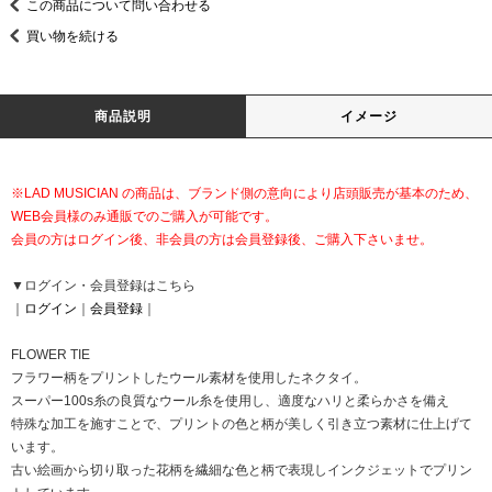
この商品について問い合わせる
買い物を続ける
商品説明
イメージ
※LAD MUSICIAN の商品は、ブランド側の意向により店頭販売が基本のため、
WEB会員様のみ通販でのご購入が可能です。
会員の方はログイン後、非会員の方は会員登録後、ご購入下さいませ。
▼ログイン・会員登録はこちら
｜
ログイン
｜
会員登録
｜
FLOWER TIE
フラワー柄をプリントしたウール素材を使用したネクタイ。
スーパー100s糸の良質なウール糸を使用し、適度なハリと柔らかさを備え
特殊な加工を施すことで、プリントの色と柄が美しく引き立つ素材に仕上げて
います。
古い絵画から切り取った花柄を繊細な色と柄で表現しインクジェットでプリン