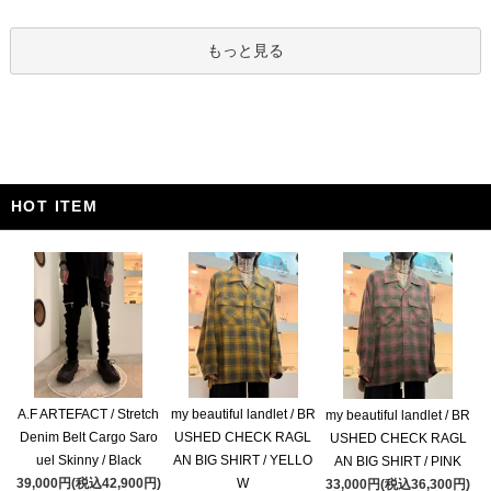
もっと見る
HOT ITEM
A.F ARTEFACT / Stretch
my beautiful landlet / BR
my beautiful landlet / BR
Denim Belt Cargo Saro
USHED CHECK RAGL
USHED CHECK RAGL
uel Skinny / Black
AN BIG SHIRT / YELLO
AN BIG SHIRT / PINK
39,000円(税込42,900円)
W
33,000円(税込36,300円)