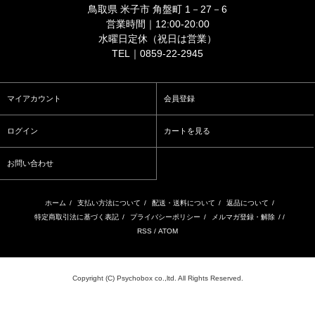
鳥取県 米子市 角盤町 1－27－6
営業時間｜12:00-20:00
水曜日定休（祝日は営業）
TEL｜0859-22-2945
マイアカウント
会員登録
ログイン
カートを見る
お問い合わせ
ホーム
/
支払い方法について
/
配送・送料について
/
返品について
/
特定商取引法に基づく表記
/
プライバシーポリシー
/
メルマガ登録・解除
/ /
RSS
/
ATOM
Copyright (C) Psychobox co.,ltd. All Rights Reserved.