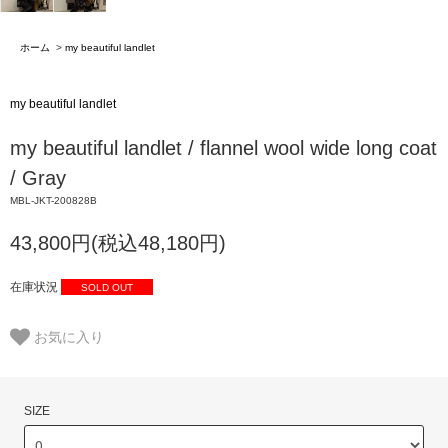
ホーム
>
my beautiful landlet
my beautiful landlet
my beautiful landlet / flannel wool wide long coat
/ Gray
MBL-JKT-200828B
43,800円(税込48,180円)
在庫状況
SOLD OUT
お気に入り
SIZE