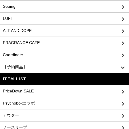
Seaing
LUFT
ALT AND DOPE
FRAGRANCE CAFE
Coordinate
【予約商品】
ITEM LIST
PriceDown SALE
Psychoboxコラボ
アウター
ノースリーブ