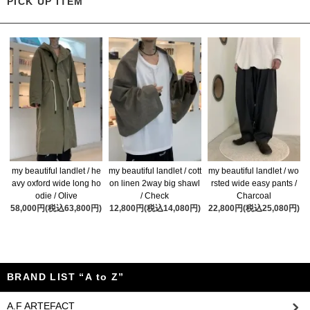
PICK UP ITEM
my beautiful landlet / he
my beautiful landlet / cott
my beautiful landlet / wo
avy oxford wide long ho
on linen 2way big shawl
rsted wide easy pants /
odie / Olive
/ Check
Charcoal
58,000円(税込63,800円)
12,800円(税込14,080円)
22,800円(税込25,080円)
BRAND LIST “A to Z”
A.F ARTEFACT