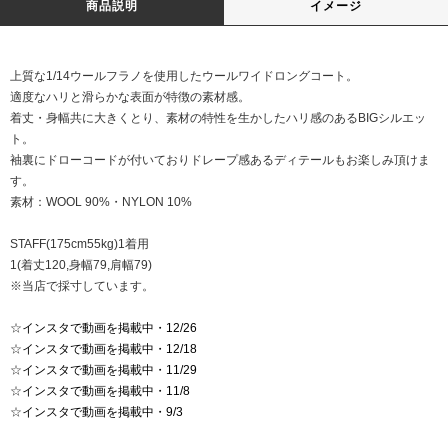
商品説明
イメージ
上質な1/14ウールフラノを使用したウールワイドロングコート。
適度なハリと滑らかな表面が特徴の素材感。
着丈・身幅共に大きくとり、素材の特性を生かしたハリ感のあるBIGシルエッ
ト。
袖裏にドローコードが付いておりドレープ感あるディテールもお楽しみ頂けま
す。
素材：WOOL 90%・NYLON 10%
STAFF(175cm55kg)1着用
1(着丈120,身幅79,肩幅79)
※当店で採寸しています。
☆
インスタで動画を掲載中・12/26
☆
インスタで動画を掲載中・12/18
☆
インスタで動画を掲載中・11/29
☆
インスタで動画を掲載中・11/8
☆
インスタで動画を掲載中・9/3