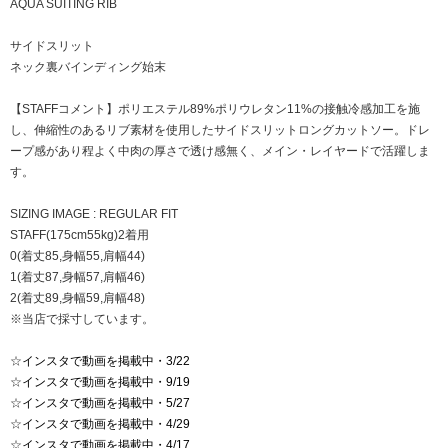
AQUA SUITING RIB
サイドスリット
ネック裏バインディング始末
【STAFFコメント】ポリエステル89%ポリウレタン11%の接触冷感加工を施
し、伸縮性のあるリブ素材を使用したサイドスリットロングカットソー。ドレ
ープ感があり程よく中肉の厚さで透け感無く、メイン・レイヤードで活躍しま
す。
SIZING IMAGE : REGULAR FIT
STAFF(175cm55kg)2着用
0(着丈85,身幅55,肩幅44)
1(着丈87,身幅57,肩幅46)
2(着丈89,身幅59,肩幅48)
※当店で採寸しています。
☆
インスタで動画を掲載中・3/22
☆
インスタで動画を掲載中・9/19
☆
インスタで動画を掲載中・5/27
☆
インスタで動画を掲載中・4/29
☆
インスタで動画を掲載中・4/17