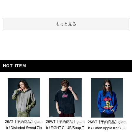
もっと見る
HOT ITEM
26AT【予約商品】glam
26WT【予約商品】glam
26WT【予約商品】glam
b / Distorted Sweat Zip
b / FIGHT CLUB/Soap T-
b / Eaten Apple Knit / 11