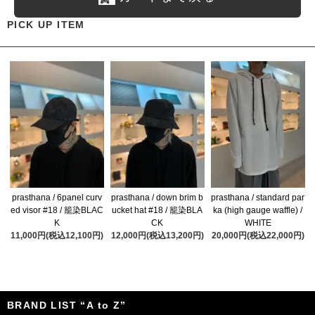
PICK UP ITEM
prasthana / 6panel curv
prasthana / down brim b
prasthana / standard par
ed visor #18 / 籠染BLAC
ucket hat #18 / 籠染BLA
ka (high gauge waffle) /
K
CK
WHITE
11,000円(税込12,100円)
12,000円(税込13,200円)
20,000円(税込22,000円)
BRAND LIST “A to Z”