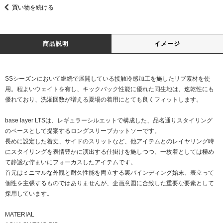
買い物を続ける
商品説明
イメージ
SSシーズンにおいて継続で展開している接触冷感加工を施したリブ素材を使
用。程よいウェイトを有し、キックバック性能に優れた同生地は、速乾性にも
優れており、洗濯回数が増える夏場の着用にとても良くフィットします。
base layer LTSは、レギュラーシルエットで構成した、品名通りスタイリング
のベースとして提案するロングスリーブカットソーです。
長めに設定した着丈、サイドのスリットなど、他アイテムとのレイヤリング時
にスタイリングを表情豊かに演出する仕掛けを施しつつ、一枚着としては極め
て静謐な佇まいにフォーカスしたアイテムです。
首元はミニマルな外観と耐久性能を両立する裏バインディング始末、表立って
個性を主張するものではありませんが、企画意図に合致した重要な要素として
採用しています。
MATERIAL