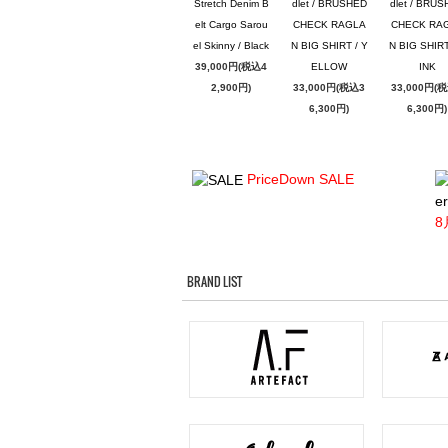
Stretch Denim B
dlet / BRUSHED
dlet / BRU
elt Cargo Sarou
CHECK RAGLA
CHECK RA
el Skinny / Black
N BIG SHIRT / Y
N BIG SHIRT
39,000円(税込4
ELLOW
INK
2,900円)
33,000円(税込3
33,000円(
6,300円)
6,300円)
PriceDown SALE
er
8
BRAND LIST