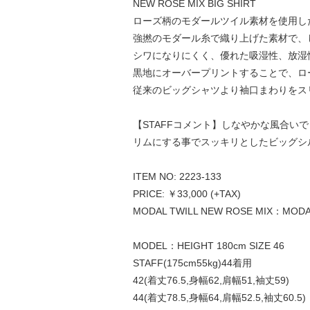
NEW ROSE MIX BIG SHIRT
ローズ柄のモダールツイル素材を使用し
強撚のモダール糸で織り上げた素材で、
シワになりにくく、優れた吸湿性、放湿
黒地にオーバープリントすることで、ロ
従来のビッグシャツより袖口まわりをス
【STAFFコメント】しなやかな風合
リムにする事でスッキリとしたビッグシ
ITEM NO: 2223-133
PRICE: ￥33,000 (+TAX)
MODAL TWILL NEW ROSE MIX：MODA
MODEL：HEIGHT 180cm SIZE 46
STAFF(175cm55kg)44着用
42(着丈76.5,身幅62,肩幅51,袖丈59)
44(着丈78.5,身幅64,肩幅52.5,袖丈60.5)