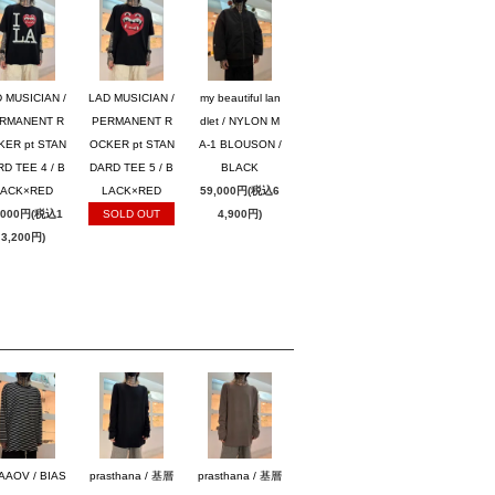
 MUSICIAN /
LAD MUSICIAN /
my beautiful lan
RMANENT R
PERMANENT R
dlet / NYLON M
KER pt STAN
OCKER pt STAN
A-1 BLOUSON /
D TEE 4 / B
DARD TEE 5 / B
BLACK
LACK×RED
LACK×RED
59,000円(税込6
,000円(税込1
SOLD OUT
4,900円)
3,200円)
AAOV / BIAS
prasthana / 基層
prasthana / 基層