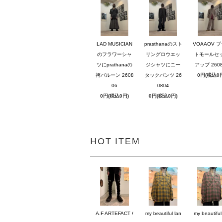
LAD MUSICIAN
prasthanaのスト
VOAAOV 
のフラワーシャ
リングロウエッ
トモールセ
ツにprathanaの
ジシャツにニー
アップ 2608
袴バルーン 2608
タックパンツ 26
0円(税込0
06
0804
0円(税込0円)
0円(税込0円)
HOT ITEM
A.F ARTEFACT /
my beautiful lan
my beautiful