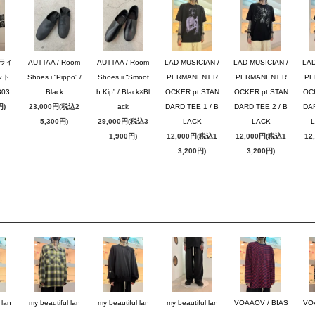
ブライ
AUTTAA / Room
AUTTAA / Room
LAD MUSICIAN /
LAD MUSICIAN /
LAD
ット
Shoes i “Pippo” /
Shoes ii “Smoot
PERMANENT R
PERMANENT R
PE
03
Black
h Kip” / Black×Bl
OCKER pt STAN
OCKER pt STAN
OC
円)
23,000円(税込2
ack
DARD TEE 1 / B
DARD TEE 2 / B
DAR
5,300円)
29,000円(税込3
LACK
LACK
1,900円)
12,000円(税込1
12,000円(税込1
12
3,200円)
3,200円)
 lan
my beautiful lan
my beautiful lan
my beautiful lan
VOAAOV / BIAS
VO