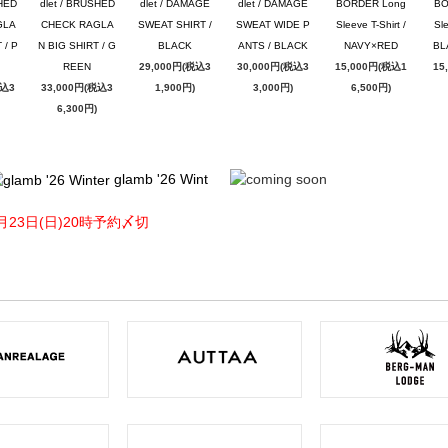
SHED
dlet / BRUSHED
dlet / DAMAGE
dlet / DAMAGE
BORDER Long
BO
GLA
CHECK RAGLA
SWEAT SHIRT /
SWEAT WIDE P
Sleeve T-Shirt /
Sle
 / P
N BIG SHIRT / G
BLACK
ANTS / BLACK
NAVY×RED
BL
REEN
29,000円(税込3
30,000円(税込3
15,000円(税込1
15
税込3
33,000円(税込3
1,900円)
3,000円)
6,500円)
6,300円)
glamb '26 Wint
月23日(日)20時予約〆切