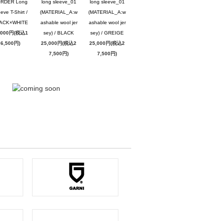
RDER Long
long sleeve_01
long sleeve_01
eve T-Shirt /
(MATERIAL_A:w
(MATERIAL_A:w
ACK×WHITE
ashable wool jer
ashable wool jer
,000円(税込1
sey) / BLACK
sey) / GREIGE
6,500円)
25,000円(税込2
25,000円(税込2
7,500円)
7,500円)